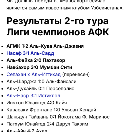
мы должны победить. «Навбахор» сейчас
является самым известным клубом Узбекистана».
Результаты 2-го тура
Лиги чемпионов АФК
АГМК 1:2 Аль-Кува Аль-Джавия
Насаф 3:1 Аль-Садд
Аль-Фейха 2:0 Пахтакор
Навбахор 3:0 Мумбаи Сити
Сепахан х Аль-Иттихад
(перенесен)
Аль-Шарджа 1:0 Аль-Файсали
Аль-Духайль 0:1 Персеполис
Аль-Наср 3:1 Истиклол
Инчхон Юнайтед 4:0 Кайя
Кавасаки Фронтале 1:0 Ульсан Хендай
Шаньдун Тайшань 0:1 Йокогама Ф. Маринос
Патхум Юнайтед 2:4 Дарул Такзим
Аль-Айн 4:2 Ахал