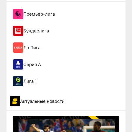
Премьер-лига
Бундеслига
Ла Лига
Серия А
Лига 1
Актуальные новости