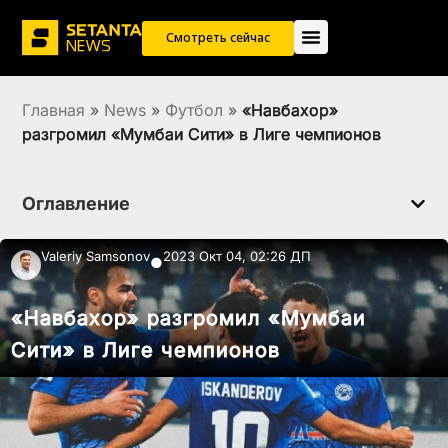
Смотреть сейчас
Главная
»
News
»
Футбол
»
«Навбахор»
разгромил «Мумбаи Сити» в Лиге чемпионов
Оглавление
Valeriy Samsonov
2023 Окт 04, 02:26 ДП
●
«Навбахор» разгромил «Мумбаи
Сити» в Лиге чемпионов