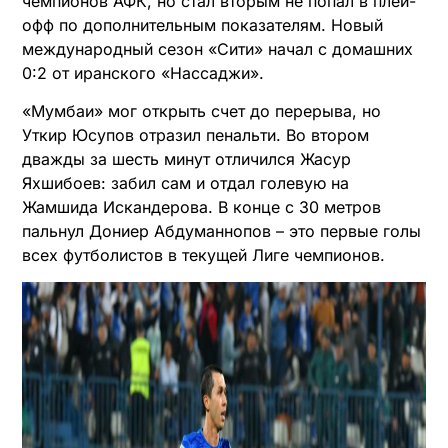
чемпионов АФК, но стал вторым не попал в плей-
офф по дополнительным показателям. Новый
международный сезон «Сити» начал с домашних
0:2 от иранского «Нассаджи».
«Мумбаи» мог открыть счет до перерыва, но
Уткир Юсупов отразил пенальти. Во втором
дважды за шесть минут отличился Жасур
Яхшибоев: забил сам и отдал голевую на
Жамшида Искандерова. В конце с 30 метров
пальнул Дониер Абдуманнопов – это первые голы
всех футболистов в текущей Лиге чемпионов.