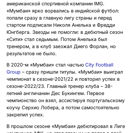
американской спортивной компании IMG.
«Мумбаи» ярко ворвались в индийской футбол:
попали сразу в главную лигу страны и перед
стартом подписали Николя Анелька и Фредди
Юнгберга. Звезды не помогли: в дебютный сезон
«Сити» стал седьмым. Потом Анелька был
тренером, а в клуб заезжал Диего Форлан, но
результатов не было.
В 2020-м «Мумбаи» стал частью
City Football
Group
– сразу пришли титулы. «Мумбаи» выиграл
чемпионат в сезоне-2021/22 и повторил успех в
сезоне-2022/23. Главный тренер клуба – 38-
летний англичанин Дес Букингем. Первое
чемпионство он взял, ассистируя португальскому
коучу Серхио Лобера, а потом самостоятельно
закрепил успех.
В прошлом сезоне «Мумбаи» дебютировал в Лиге