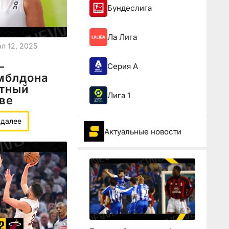
Бундеслига
Ла Лига
л 12, 2025
—
Серия А
мблдона
ятный
Лига 1
ве
 далее
Актуальные новости