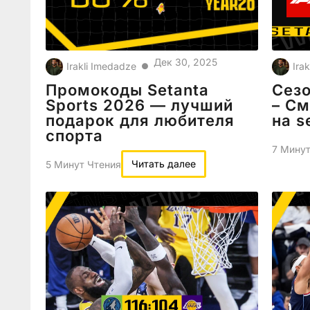
Дек 30, 2025
Irakli Imedadze
Ira
●
Промокоды Setanta
Сезо
Sports 2026 — лучший
– См
подарок для любителя
на s
спорта
7 Минут
Читать далее
5 Минут Чтения