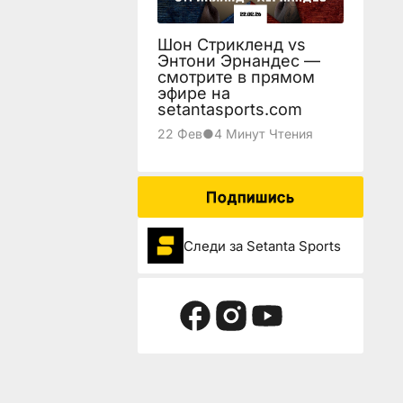
Шон Стрикленд vs
Энтони Эрнандес —
смотрите в прямом
эфире на
setantasports.com
22 Фев
●
4 Минут Чтения
Подпишись
Следи за Setanta Sports