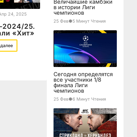
Величайшие камбэки
в истории Лиги
чемпионов
Апр 24, 2025
25 Фев
●
5 Минут Чтения
-2024/25.
али «Хит»
 далее
Сегодня определятся
все участники 1/8
финала Лиги
чемпионов
25 Фев
●
6 Минут Чтения