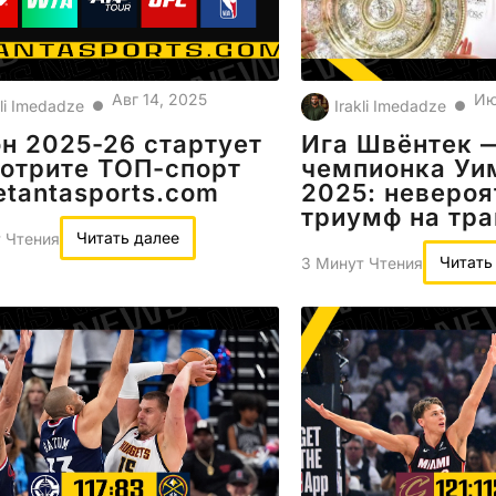
Авг 14, 2025
Ию
kli Imedadze
Irakli Imedadze
●
●
н 2025-26 стартует
Ига Швёнтек 
отрите ТОП-спорт
чемпионка Уи
etantasports.com
2025: неверо
триумф на тра
Читать далее
 Чтения
Читать
3 Минут Чтения