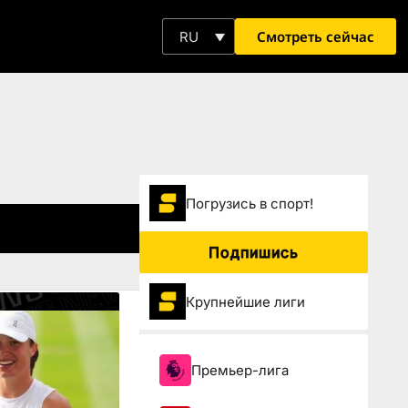
Смотреть сейчас
RU
Погрузиcь в спорт!
Подпишись
Крупнейшие лиги
Премьер-лига