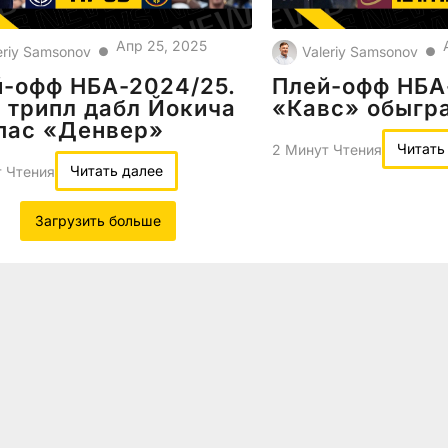
Апр 25, 2025
eriy Samsonov
Valeriy Samsonov
●
●
й-офф НБА-2024/25.
Плей-офф НБА
 трипл дабл Йокича
«Кавс» обыгр
пас «Денвер»
Читать
2 Минут Чтения
Читать далее
 Чтения
Загрузить больше