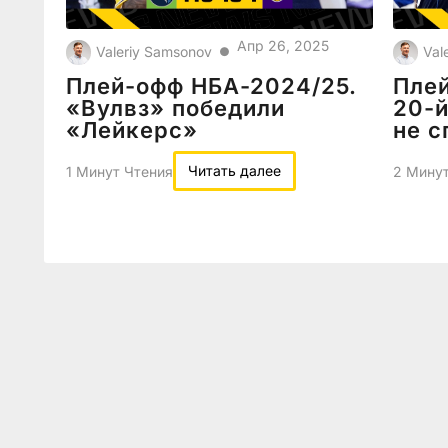
Апр 26, 2025
Valeriy Samsonov
Val
●
Плей-офф НБА-2024/25.
Пле
«Вулвз» победили
20-й
«Лейкерс»
не с
Читать далее
1 Минут Чтения
2 Минут