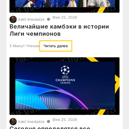
Фев 25, 2026
●
Irakli Imedadze
Величайшие камбэки в истории
Лиги чемпионов
5 Минут Чтения
Читать далее
Фев 25, 2026
●
Irakli Imedadze
Сегодня определятся все