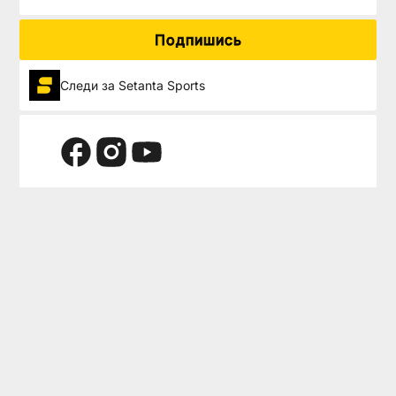
Подпишись
Следи за Setanta Sports
Setanta Sports предоставляет доступ к эксклюзивным прямым
трансляциям самых популярных спортивных турниров.
Меню
Помощь