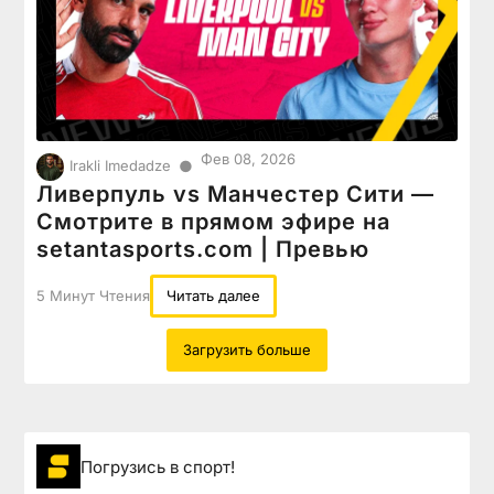
Фев 08, 2026
●
Irakli Imedadze
Ливерпуль vs Манчестер Сити —
Смотрите в прямом эфире на
setantasports.com | Превью
5 Минут Чтения
Читать далее
Загрузить больше
Погрузиcь в спорт!