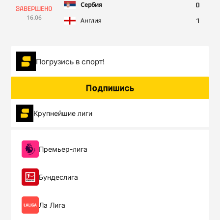
Сербия
0
Завершено
16.06
Англия
1
Румыния
3
Завершено
17.06
Погрузиcь в спорт!
Украина
0
Подпишись
Бельгія
0
Завершено
17.06
Словакия
1
Крупнейшие лиги
Австрия
0
Завершено
17.06
Франция
1
Премьер-лига
Турция
3
Завершено
Бундеслига
18.06
Грузия
1
Ла Лига
Португалия
2
Завершено