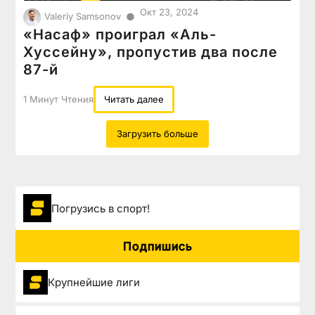
Окт 23, 2024
●
Valeriy Samsonov
«Насаф» проиграл «Аль-
Хуссейну», пропустив два после
87-й
1 Минут Чтения
Читать далее
Загрузить больше
Погрузиcь в спорт!
Подпишись
Крупнейшие лиги