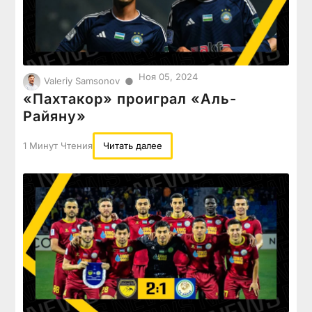
Ноя 05, 2024
●
Valeriy Samsonov
«Пахтакор» проиграл «Аль-
Райяну»
1 Минут Чтения
Читать далее