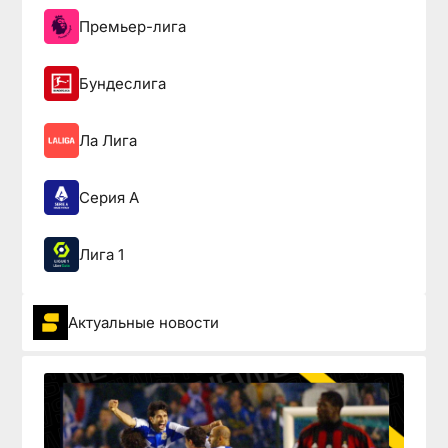
Премьер-лига
Бундеслига
Ла Лига
Серия А
Лига 1
Актуальные новости