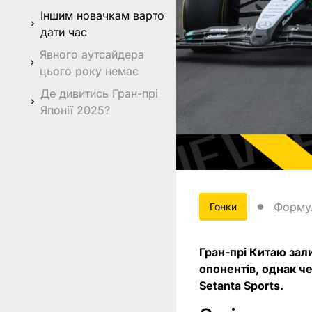
Іншим новачкам варто
дати час
Явного аутсайдера
цього року немає
Де дивитись Гран-прі
Японії 2025?
Форму
Гонки
Гран-прі Китаю зал
опонентів, однак ч
Setanta Sports.