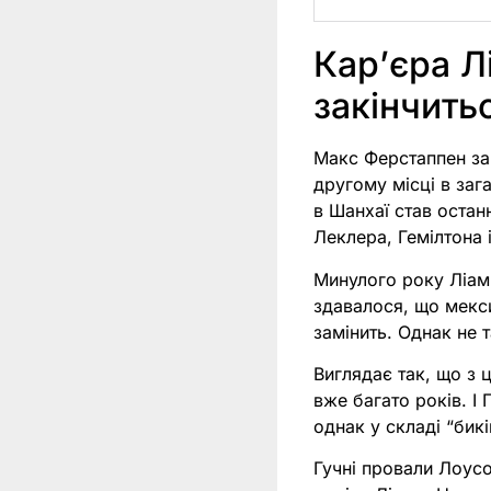
Карʼєра Л
закінчить
Макс Ферстаппен за 
другому місці в заг
в Шанхаї став останн
Леклера, Гемілтона і
Минулого року Ліам
здавалося, що мекс
замінить. Однак не 
Виглядає так, що з 
вже багато років. І
однак у складі “бикі
Гучні провали Лоусо