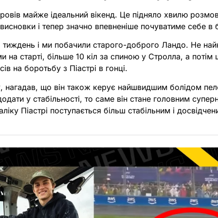
провів майже ідеальний вікенд. Це підняло хвилю розмо
висновки і тепер значно впевненіше почуватиме себе в б
 тиждень і ми побачили старого-доброго Ландо. Не най
и на старті, більше 10 кіл за спиною у Стролла, а потім 
ів на боротьбу з Піастрі в гонці.
у, нагадав, що він також керує найшвидшим болідом пе
одати у стабільності, то саме він стане головним супер
аліку Піастрі поступається більш стабільним і досвідче