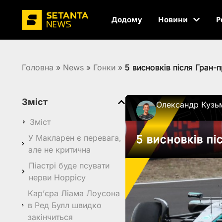
Додому
Новини
Р
Головна
»
News
»
Гонки
»
5 висновків після Гран-
Зміст
Олександр Кузь
Зміст
У Макларен є перевага,
5 висновків пі
але не критична
Піастрі буде псувати
нерви Норрісу
Карʼєра Ліама Лоусона
в Ред Булл швидко
закінчиться