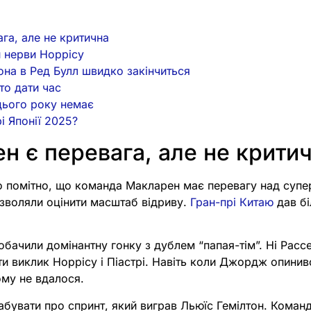
га, але не критична
и нерви Норрісу
она в Ред Булл швидко закінчиться
то дати час
цього року немає
і Японії 2025?
н є перевага, але не крити
ло помітно, що команда Макларен має перевагу над суп
озволяли оцінити масштаб відриву.
Гран-прі Китаю
дав бі
обачили домінантну гонку з дублем “папая-тім”. Ні Расс
ути виклик Норрісу і Піастрі. Навіть коли Джордж опини
ому не вдалося.
забувати про спринт, який виграв Льюїс Гемілтон. Кома