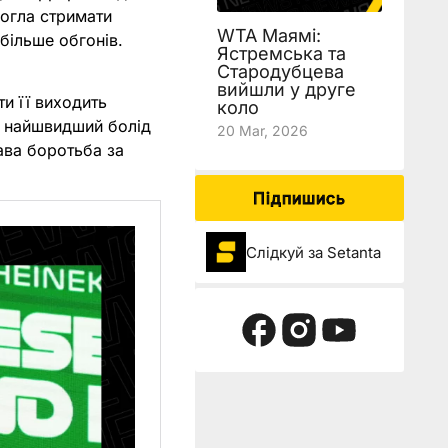
могла стримати
WTA Маямі:
більше обгонів.
Ястремська та
Стародубцева
вийшли у друге
и її виходить
коло
и найшвидший болід
20 Mar, 2026
кава боротьба за
Підпишись
Слідкуй за Setanta