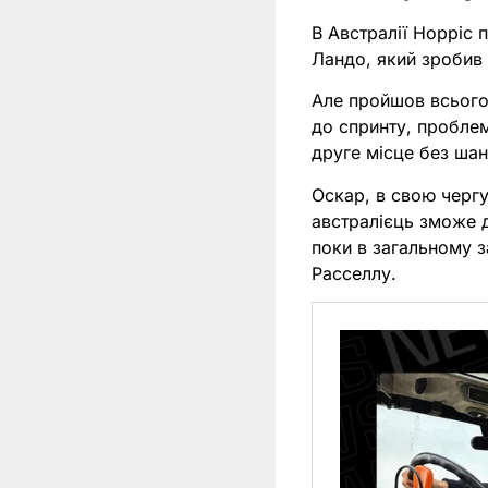
В Австралії Норріс 
Ландо, який зробив 
Але пройшов всього
до спринту, проблем
друге місце без шанс
Оскар, в свою черг
австралієць зможе д
поки в загальному з
Расселлу.