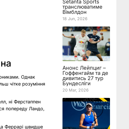
Setanta Sports
транслюватиме
Вімблдон
18 Jun, 2026
чна
Анонс Лейпциг –
Гоффенгайм та де
ерниками. Однак
дивитись 27 тур
Бундесліги
льш чітке розуміння
20 Mar, 2026
елл, ні Ферстаппен
вся попереду Ландо,
нда Феррарі швидше