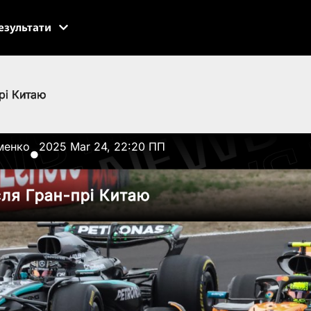
езультати
прі Китаю
менко
2025 Mar 24, 22:20 ПП
●
сля Гран-прі Китаю