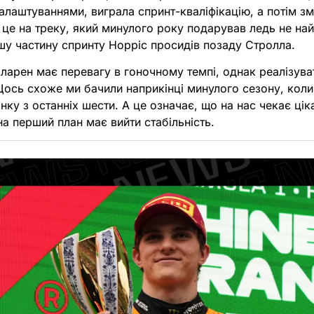
налаштуваннями, виграла спринт-кваліфікацію, а потім з
І це на треку, який минулого року подарував ледь не най
шу частину спринту Норріс просидів позаду Стролла.
ларен має перевагу в гоночному темпі, однак реалізуват
Щось схоже ми бачили наприкінці минулого сезону, кол
нку з останніх шести. А це означає, що на нас чекає ці
на перший план має вийти стабільність.