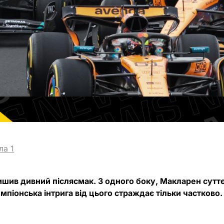
ла 1
ишив дивний післясмак. З одного боку, Макларен сут
емпіонська інтрига від цього страждає тільки частково