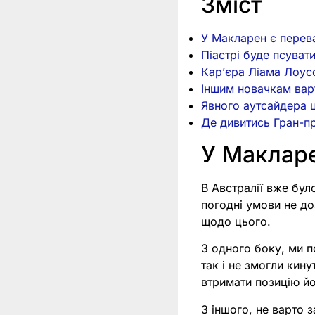
Зміст
У Макларен є перева
Піастрі буде псуват
Карʼєра Ліама Лоус
Іншим новачкам вар
Явного аутсайдера 
Де дивитись Гран-пр
У Макларе
В Австралії вже бу
погодні умови не д
щодо цього.
З одного боку, ми п
так і не змогли кин
втримати позицію й
З іншого, не варто 