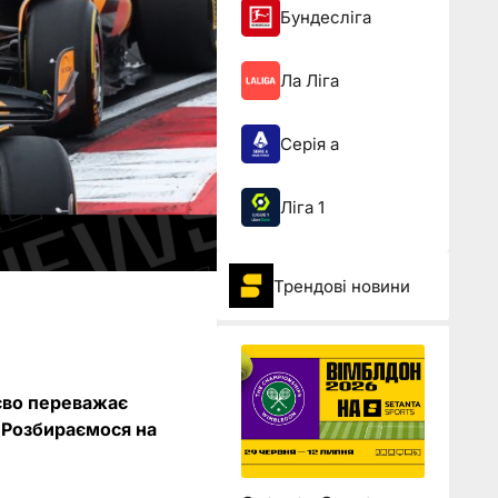
Бундесліга
Ла Ліга
Серія а
Ліга 1
Трендові новини
тєво переважає
. Розбираємося на