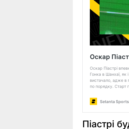
Піастрі б