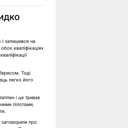
идко
 і залишився на
 обох кваліфікаціях
кваліфікації
Пересом. Тоді
ець легко його
аппен і це триває
сними пілотами,
ти.
е заговорили про