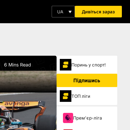
Дивіться зараз
UA
6 Mins Read
Поринь у спорт!
Підпишись
ТОП ліги
Прем'єр-ліга