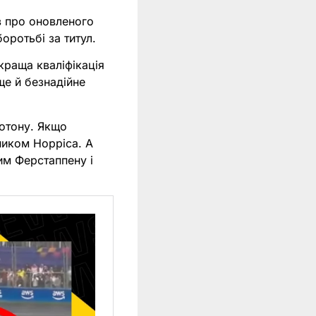
в про оновленого
оротьбі за титул.
краща кваліфікація
ще й безнадійне
лотону. Якщо
ником Норріса. А
ним Ферстаппену і