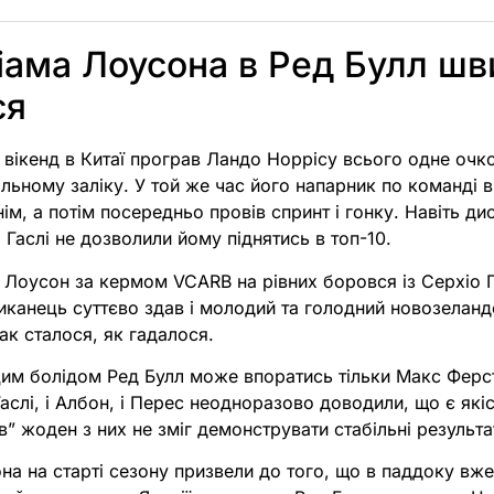
іама Лоусона в Ред Булл шв
ся
вікенд в Китаї програв Ландо Норрісу всього одне очко
альному заліку. У той же час його напарник по команді в
ім, а потім посередньо провів спринт і гонку. Навіть дис
 Гаслі не дозволили йому піднятись в топ-10.
 Лоусон за кермом VCARB на рівних боровся із Серхіо 
иканець суттєво здав і молодий та голодний новозеланд
так сталося, як гадалося.
цим болідом Ред Булл може впоратись тільки Макс Ферст
 Гаслі, і Албон, і Перес неодноразово доводили, що є які
в” жоден з них не зміг демонструвати стабільні результа
на на старті сезону призвели до того, що в паддоку вж