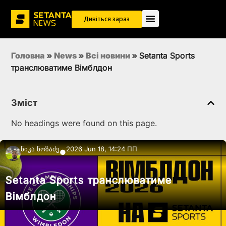
Дивіться зараз
Головна
»
News
»
Всi новини
»
Setanta Sports
транслюватиме Вімблдон
Зміст
No headings were found on this page.
Ნიკა Ნოზაძე
2026 Jun 18, 14:24 ПП
●
Setanta Sports транслюватиме
Вімблдон