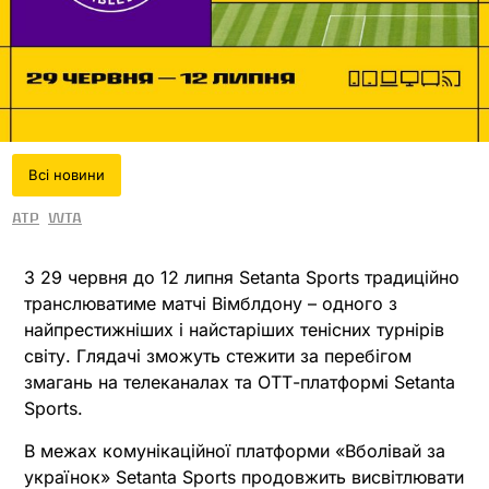
Всi новини
ATP
WTA
З 29 червня до 12 липня Setanta Sports традиційно
транслюватиме матчі Вімблдону – одного з
найпрестижніших і найстаріших тенісних турнірів
світу. Глядачі зможуть стежити за перебігом
змагань на телеканалах та ОТТ-платформі Setanta
Sports.
В межах комунікаційної платформи «Вболівай за
українок» Setanta Sports продовжить висвітлювати