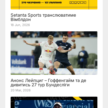
Setanta Sports транслюватиме
Вімблдон
18 Jun, 2026
Анонс Лейпциг – Гоффенгайм та де
дивитись 27 тур Бундесліги
20 Mar, 2026