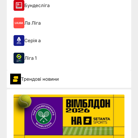
Бундесліга
Ла Ліга
Серія а
Ліга 1
Трендові новини