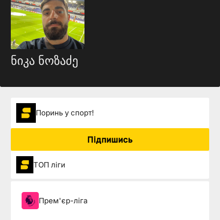
ნიკა ნოზაძე
Поринь у спорт!
Підпишись
ТОП ліги
Прем'єр-ліга