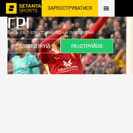
Залишайся у
ЗАРЕЄСТРУВАТИСЯ
грі
Весь світ спорту на одній платформі
Досліджуй
Реєструйся