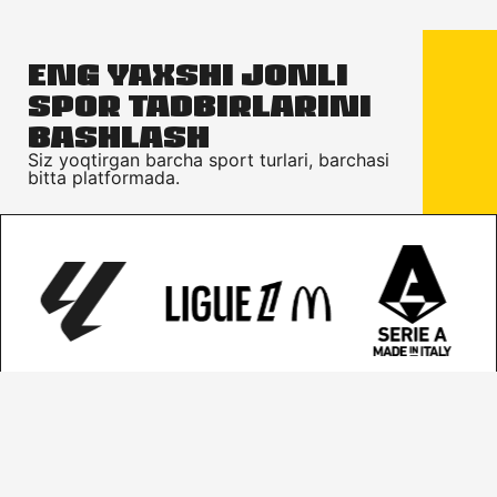
ENG YAXSHI JONLI
SPOR TADBIRLARINI
BASHLASH
Siz yoqtirgan barcha sport turlari, barchasi
bitta platformada.
TOP LIGALAR
Mavjud kontentni ko'rish uchun
mamlakatingizni tanlang