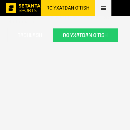
O'YINDA QOLING.
RO'YXATDAN O'TISH
Siz yoqtirgan barcha sport turlari, barchasi bitta
platformada.
TASHLASH
RO'YXATDAN O'TISH