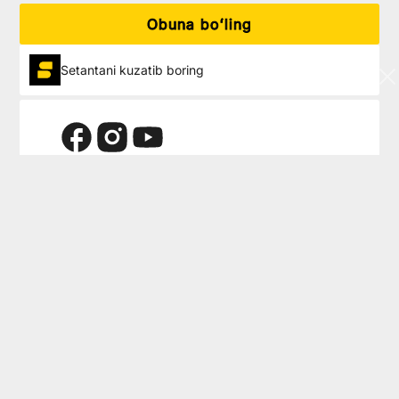
Obuna boʻling
Setantani kuzatib boring
Setanta Sports siz boshqa joyda ko’rmaydigan eng mashhur
sport musobaqalarining eksklyuziv jonli voqealarini yetkazadi
Ko‘rib chiqish
Yordam