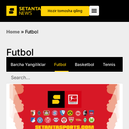
Hozir tomosha qiling
Home
»
Futbol
Futbol
Barcha Yangiliklar
Futbol
Basketbol
Tennis
M