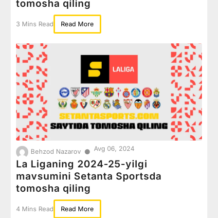
tomosha qiling
3 Mins Read
Read More
Avg 06, 2024
●
Behzod Nazarov
La Liganing 2024-25-yilgi
mavsumini Setanta Sportsda
tomosha qiling
4 Mins Read
Read More