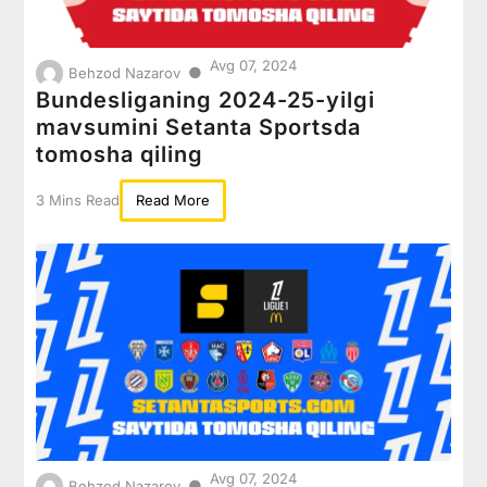
Avg 07, 2024
●
Behzod Nazarov
Bundesliganing 2024-25-yilgi
mavsumini Setanta Sportsda
tomosha qiling
3 Mins Read
Read More
Avg 07, 2024
●
Behzod Nazarov