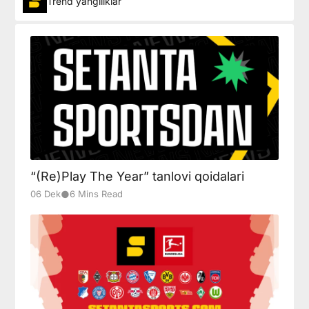
Trend yangiliklar
“(Re)Play The Year” tanlovi qoidalari
●
06 Dek
6 Mins Read