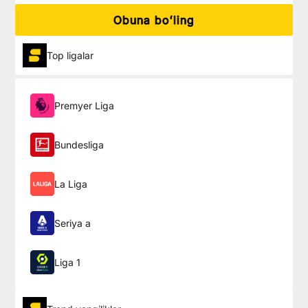
Obuna boʻling
Top ligalar
Premyer Liga
Bundesliga
La Liga
Seriya a
Liga 1