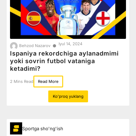
Iyul 14, 2024
●
Behzod Nazarov
Ispaniya rekordchiga aylanadmimi
yoki sovrin futbol vataniga
ketadimi?
2 Mins Read
Read More
Ko'proq yuklang
Sportga sho'ng'ish