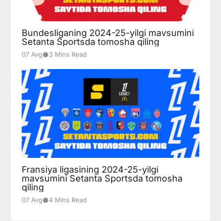
Bundesliganing 2024-25-yilgi mavsumini
Setanta Sportsda tomosha qiling
●
07 Avg
3 Mins Read
Fransiya ligasining 2024-25-yilgi
mavsumini Setanta Sportsda tomosha
qiling
●
07 Avg
4 Mins Read