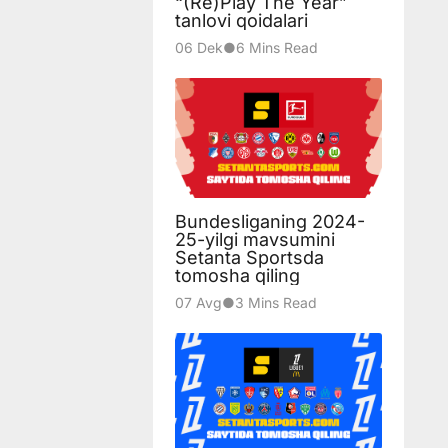
“(Re)Play The Year”
tanlovi qoidalari
06 Dek
●
6 Mins Read
Bundesliganing 2024-
25-yilgi mavsumini
Setanta Sportsda
tomosha qiling
07 Avg
●
3 Mins Read