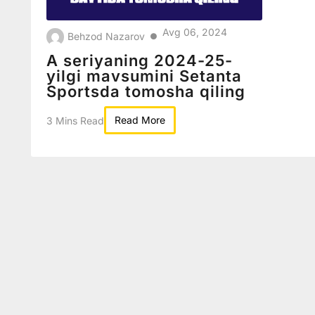
Avg 06, 2024
Behzod Nazarov
●
A seriyaning 2024-25-
yilgi mavsumini Setanta
Sportsda tomosha qiling
Read More
3 Mins Read