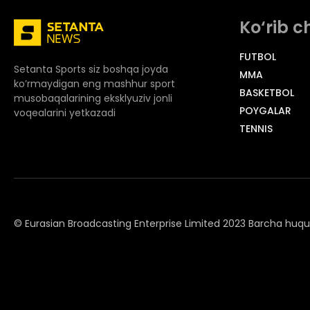
Ko‘rib c
FUTBOL
Setanta Sports siz boshqa joyda
MMA
ko’rmaydigan eng mashhur sport
BASKETBOL
musobaqalarining eksklyuziv jonli
POYGALAR
voqealarini yetkazadi
TENNIS
© Eurasian Broadcasting Enterprise Limited 2023 Barcha huq
© Adjara.com MChJ 2023 Barcha huquqlar himoyalangan