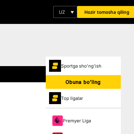
Hozir tomosha qiling
UZ
Sportga sho'ng'ish
Obuna boʻling
Top ligalar
Premyer Liga