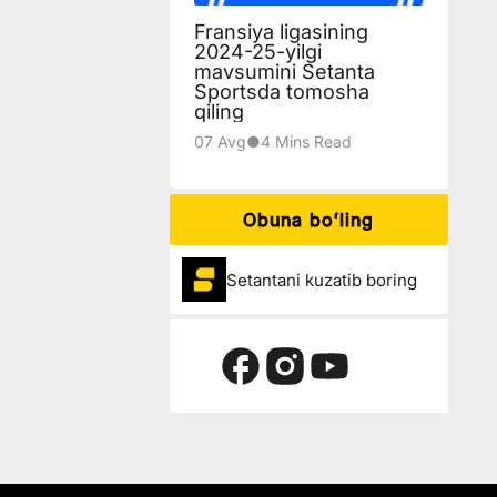
Fransiya ligasining
2024-25-yilgi
mavsumini Setanta
Sportsda tomosha
qiling
07 Avg
●
4 Mins Read
Obuna boʻling
Setantani kuzatib boring