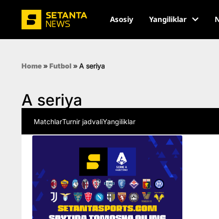
Asosiy
Yangiliklar
N
Home
»
Futbol
»
A seriya
A seriya
Matchlar
Turnir jadvali
Yangiliklar