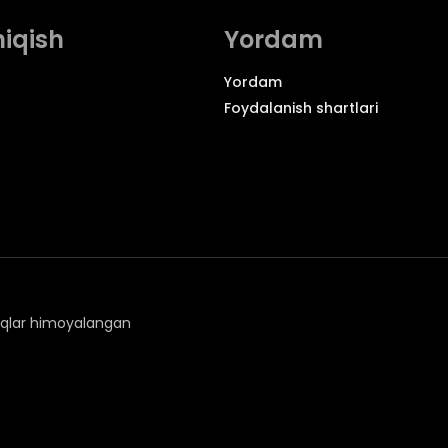
hiqish
Yordam
Yordam
Foydalanish shartlari
uqlar himoyalangan