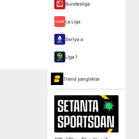
Bundesliga
La Liga
Seriya a
Liga 1
Trend yangiliklar