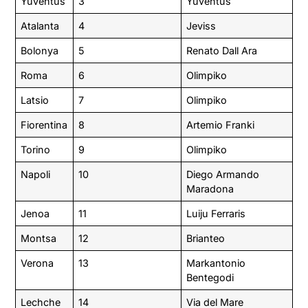
Yuventus
3
Yuventus
Atalanta
4
Jeviss
Bolonya
5
Renato Dall Ara
Roma
6
Olimpiko
Latsio
7
Olimpiko
Fiorentina
8
Artemio Franki
Torino
9
Olimpiko
Napoli
10
Diego Armando
Maradona
Jenoa
11
Luiju Ferraris
Montsa
12
Brianteo
Verona
13
Markantonio
Bentegodi
Lechche
14
Via del Mare