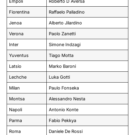
Empoli
Roberto D`Aversa
Fiorentina
Raffaelo Palladino
Jenoa
Alberto Jilardino
Verona
Paolo Zanetti
Inter
Simone Indzagi
Yuventus
Tiago Motta
Latsio
Marko Baroni
Lechche
Luka Gotti
Milan
Paulo Fonseka
Montsa
Alessandro Nesta
Napoli
Antonio Konte
Parma
Fabio Pekkya
Roma
Daniele De Rossi