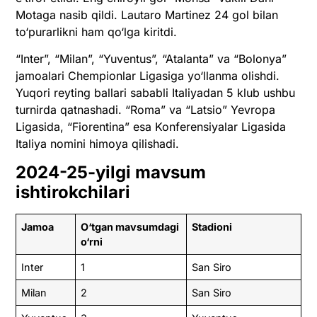
Motaga nasib qildi. Lautaro Martinez 24 gol bilan
to‘purarlikni ham qo‘lga kiritdi.
“Inter”, “Milan”, “Yuventus”, “Atalanta” va “Bolonya”
jamoalari Chempionlar Ligasiga yo‘llanma olishdi.
Yuqori reyting ballari sababli Italiyadan 5 klub ushbu
turnirda qatnashadi. “Roma” va “Latsio” Yevropa
Ligasida, “Fiorentina” esa Konferensiyalar Ligasida
Italiya nomini himoya qilishadi.
2024-25-yilgi mavsum
ishtirokchilari
Jamoa
O‘tgan mavsumdagi
Stadioni
o‘rni
Inter
1
San Siro
Milan
2
San Siro