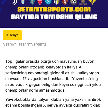
A seriya
A seriya
Setanta Sports
Top ligalar orasida oxirgi uch mavsumdan buyon
chempionlari o‘zgarib kelayotgan Italiya A
seriyasining navbatdagi qiziqarli o‘tishi kutilayotgan
mavsumi 17-avgustdan boshlanadi. “Yuventus”ning
uzoq vaqtlik gegemonligidan keyin so‘nggi uch yilda
chempionlar nomi almashmoqda.
Yevrokuboklarda italyan klublari yana yaxshi ishtirok
etishni boshlashgani A seriya avvalgi qudratini tiklab