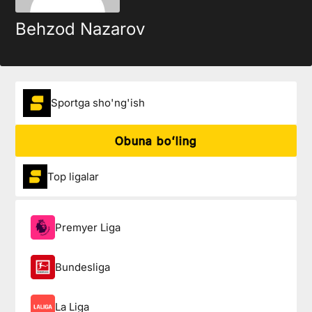
Behzod Nazarov
Sportga sho'ng'ish
Obuna boʻling
Top ligalar
Premyer Liga
Bundesliga
La Liga