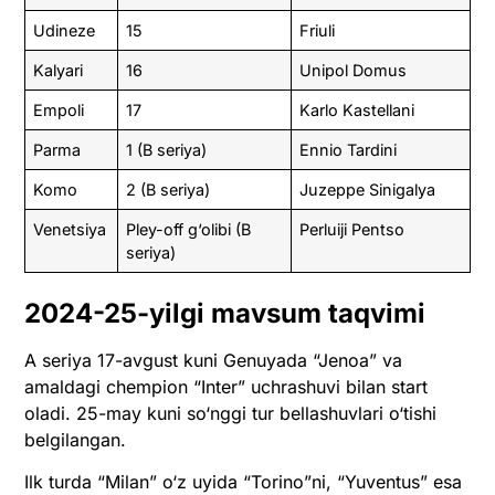
Udineze
15
Friuli
Kalyari
16
Unipol Domus
Empoli
17
Karlo Kastellani
Parma
1 (B seriya)
Ennio Tardini
Komo
2 (B seriya)
Juzeppe Sinigalya
Venetsiya
Pley-off g‘olibi (B
Perluiji Pentso
seriya)
2024-25-yilgi mavsum taqvimi
A seriya 17-avgust kuni Genuyada “Jenoa” va
amaldagi chempion “Inter” uchrashuvi bilan start
oladi. 25-may kuni so‘nggi tur bellashuvlari o‘tishi
belgilangan.
Ilk turda “Milan” o‘z uyida “Torino”ni, “Yuventus” esa