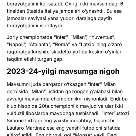
borayotganini ko‘rsatadi. Oxirgi ikki mavsumdagi 6
finaldan 5tasida Italiya jamoalari o‘ynashdi. Bu esa
jamoalar saviyasi yana yuqori darajaga qaytib
borayotganini isbotlaydi.
Joriy chempionatda “Inter”, “Milan”, “Yuventus”,
“Napoli”, “Atalanta”, “Roma” va “Latsio”ning o‘zaro
raqobatga kirishib, skudetto yo‘lida keskin o‘yinlar
taqdim etishi turgan gap.
2023-24-yilgi mavsumga nigoh
Mavsumni juda barqaror o‘tkazgan “Inter” Milan
derbisida “Milan” ustidan qozongan g‘alabasi bilan
avvalgi mavsumda chempionlikni nishonladi. Endi bu
klub hisobida 20ta chempionlik mavjud va ular ikki
yulduzli liboslarda maydonga tushishadi. “Inter”ustozi
Simone Indzagi eng yaxshi murabbiy, hujumchi
Lautaro Martinez esa eng yaxshi futbolchi sifatida
e’tirof etildi. Eng chiroyli gol “Monsa” vakili Dani