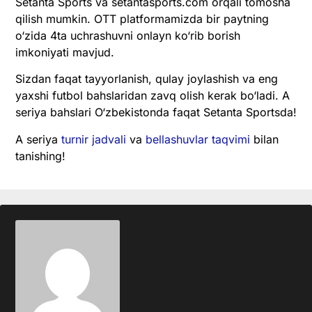
Setanta Sports va setantasports.com orqali tomosha
qilish mumkin. OTT platformamizda bir paytning
o‘zida 4ta uchrashuvni onlayn ko‘rib borish
imkoniyati mavjud.
Sizdan faqat tayyorlanish, qulay joylashish va eng
yaxshi futbol bahslaridan zavq olish kerak bo‘ladi. A
seriya bahslari O‘zbekistonda faqat Setanta Sportsda!
A seriya
turnir jadvali
va
bellashuvlar taqvimi
bilan
tanishing!