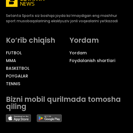
Setanta Sports siz boshqa joyda ko’rmaydigan eng mashhur
sport musobaqalarining eksklyuziv jonli voqealarini yetkazadi
Ko‘rib chiqish
Yordam
FUTBOL
Yordam
MMA
Foydalanish shartlari
BASKETBOL
POYGALAR
TENNIS
Bizni mobil qurilmada tomosha
qiling