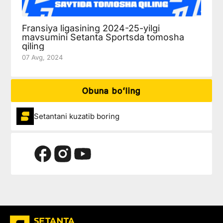
Fransiya ligasining 2024-25-yilgi
mavsumini Setanta Sportsda tomosha
qiling
07 Avg, 2024
Obuna boʻling
Setantani kuzatib boring