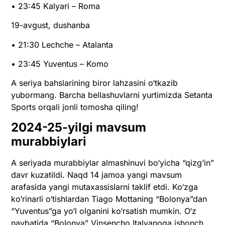
• 23:45 Kalyari – Roma
19-avgust, dushanba
• 21:30 Lechche – Atalanta
• 23:45 Yuventus – Komo
A seriya bahslarining biror lahzasini o‘tkazib
yubormang. Barcha bellashuvlarni yurtimizda Setanta
Sports orqali jonli tomosha qiling!
2024-25-yilgi mavsum
murabbiylari
A seriyada murabbiylar almashinuvi bo‘yicha “qizg‘in”
davr kuzatildi. Naqd 14 jamoa yangi mavsum
arafasida yangi mutaxassislarni taklif etdi. Ko‘zga
ko‘rinarli o‘tishlardan Tiago Mottaning “Bolonya”dan
“Yuventus”ga yo‘l olganini ko‘rsatish mumkin. O‘z
navbatida “Bolonya” Vinsencho Italyanoga ishonch