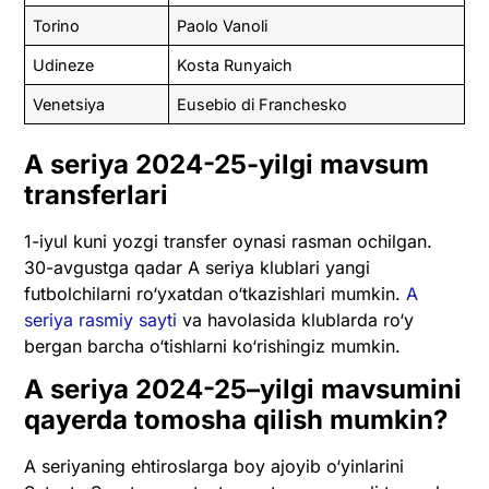
Torino
Paolo Vanoli
Udineze
Kosta Runyaich
Venetsiya
Eusebio di Franchesko
A seriya
2024-25-yilgi mavsum
transferlari
1-iyul kuni yozgi transfer oynasi rasman ochilgan.
30-avgustga qadar A seriya klublari yangi
futbolchilarni ro‘yxatdan o‘tkazishlari mumkin.
A
seriya rasmiy sayti
va havolasida klublarda ro‘y
bergan barcha o‘tishlarni ko‘rishingiz mumkin.
A seriya
2024-25
–
yilgi mavsumini
qayerda tomosha qilish mumkin?
A seriyaning ehtiroslarga boy ajoyib o‘yinlarini