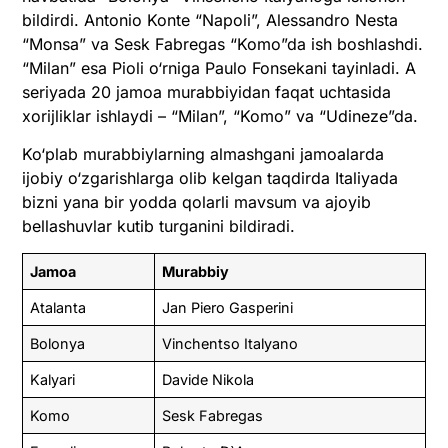
bildirdi. Antonio Konte “Napoli”, Alessandro Nesta
“Monsa” va Sesk Fabregas “Komo”da ish boshlashdi.
“Milan” esa Pioli o‘rniga Paulo Fonsekani tayinladi. A
seriyada 20 jamoa murabbiyidan faqat uchtasida
xorijliklar ishlaydi – “Milan”, “Komo” va “Udineze”da.
Ko‘plab murabbiylarning almashgani jamoalarda
ijobiy o‘zgarishlarga olib kelgan taqdirda Italiyada
bizni yana bir yodda qolarli mavsum va ajoyib
bellashuvlar kutib turganini bildiradi.
Jamoa
Murabbiy
Atalanta
Jan Piero Gasperini
Bolonya
Vinchentso Italyano
Kalyari
Davide Nikola
Komo
Sesk Fabregas