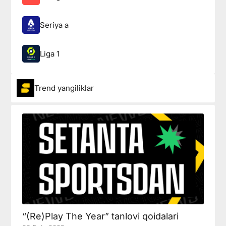
Seriya a
Liga 1
Trend yangiliklar
“(Re)Play The Year” tanlovi qoidalari