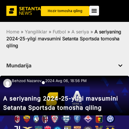
Hozir tomosha qiling
Home
»
Yangiliklar
»
Futbol
»
A seriya
»
A seriyaning
2024-25-yilgi mavsumini Setanta Sportsda tomosha
qiling
Mundarija
Behzod Nazarov
2024 Avg 06, 18:56 PM
●
A seriyaning 2024-25-yilgi mavsumini
Setanta Sportsda tomosha qiling