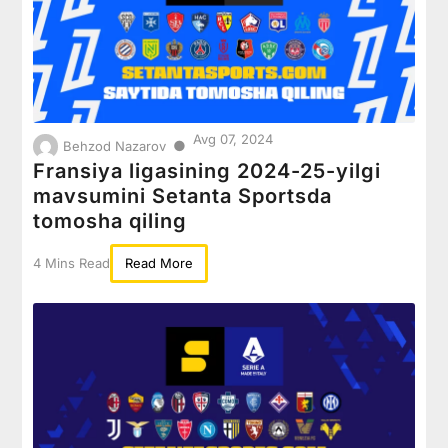
Avg 07, 2024
●
Behzod Nazarov
Fransiya ligasining 2024-25-yilgi
mavsumini Setanta Sportsda
tomosha qiling
4 Mins Read
Read More