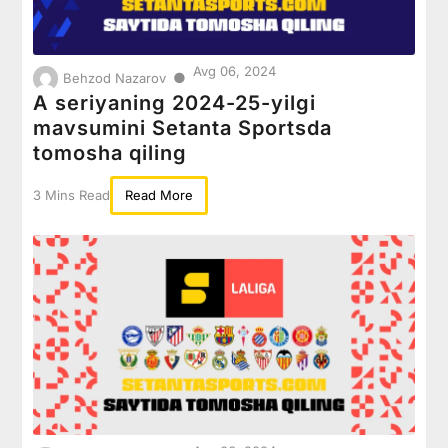
Avg 06, 2024
●
Behzod Nazarov
A seriyaning 2024-25-yilgi
mavsumini Setanta Sportsda
tomosha qiling
3 Mins Read
Read More