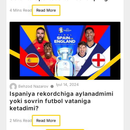
4 Mins Read
Read More
Iyul 14, 2024
●
Behzod Nazarov
Ispaniya rekordchiga aylanadmimi
yoki sovrin futbol vataniga
ketadimi?
2 Mins Read
Read More