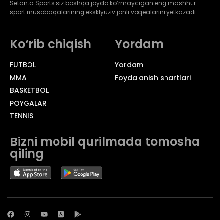
Setanta Sports siz boshqa joyda ko’rmaydigan eng mashhur
sport musobaqalarining eksklyuziv jonli voqealarini yetkazadi
Ko‘rib chiqish
Yordam
FUTBOL
Yordam
MMA
Foydalanish shartlari
BASKETBOL
POYGALAR
TENNIS
Bizni mobil qurilmada tomosha
qiling