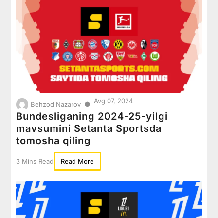
Avg 07, 2024
●
Behzod Nazarov
Bundesliganing 2024-25-yilgi
mavsumini Setanta Sportsda
tomosha qiling
3 Mins Read
Read More