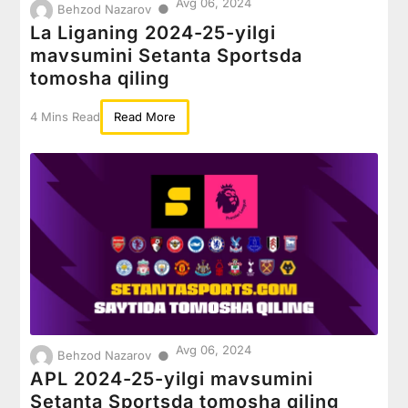
Avg 06, 2024
●
Behzod Nazarov
La Liganing 2024-25-yilgi
mavsumini Setanta Sportsda
tomosha qiling
4 Mins Read
Read More
Avg 06, 2024
●
Behzod Nazarov
APL 2024-25-yilgi mavsumini
Setanta Sportsda tomosha qiling