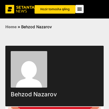
Hozir tomosha qiling
Home
»
Behzod Nazarov
Behzod Nazarov