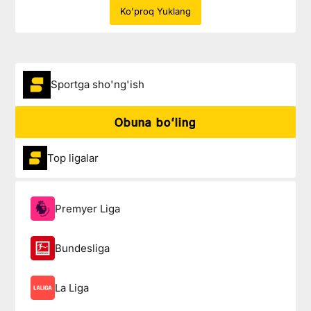
Ko'proq Yuklang
Sportga sho'ng'ish
Obuna boʻling
Top ligalar
Premyer Liga
Bundesliga
La Liga