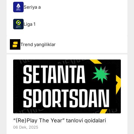
Seriya a
Liga 1
Trend yangiliklar
“(Re)Play The Year” tanlovi qoidalari
06 Dek, 2025