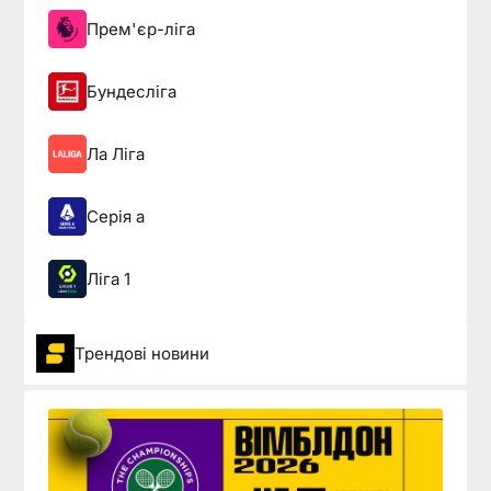
Прем'єр-ліга
Бундесліга
Ла Ліга
Серія а
Ліга 1
Трендові новини