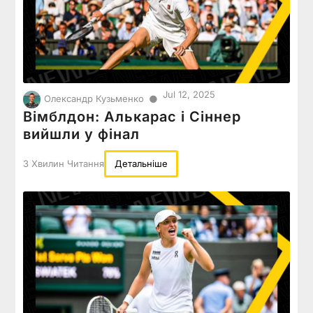
Jul 12, 2025
●
Олександр Кузьменко
Вімблдон: Алькарас і Сіннер
вийшли у фінал
3 Хвилин Читання
Детальніше