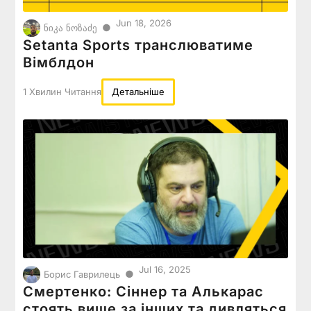
Jun 18, 2026
●
ნიკა ნოზაძე
Setanta Sports транслюватиме
Вімблдон
1 Хвилин Читання
Детальніше
Jul 16, 2025
●
Борис Гаврилець
Смертенко: Сіннер та Алькарас
стоять вище за інших та дивляться