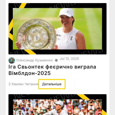
Jul 13, 2025
●
Олександр Кузьменко
Іга Свьонтек феєрично виграла
Вімблдон-2025
3 Хвилин Читання
Детальніше