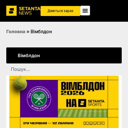
Дивіться зараз
Головна
»
Вімблдон
Вімблдон