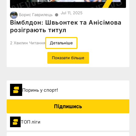
Jul 11, 2025
●
Борис Гаврилець
Вімблдон: Швьонтек та Анісімова
розіграють титул
2 Хвилин Читання
Детальніше
Показати більше
Поринь у спорт!
Підпишись
ТОП ліги