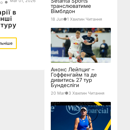
Setanta Sports
Mar 01, 2026
ко
●
транслюватиме
Вімблдон
рії в
інші
18 Jun
●
1 Хвилин Читання
 туру
льніше
Анонс Лейпциг –
Гоффенгайм та де
дивитись 27 тур
Бундесліги
20 Mar
●
3 Хвилин Читання