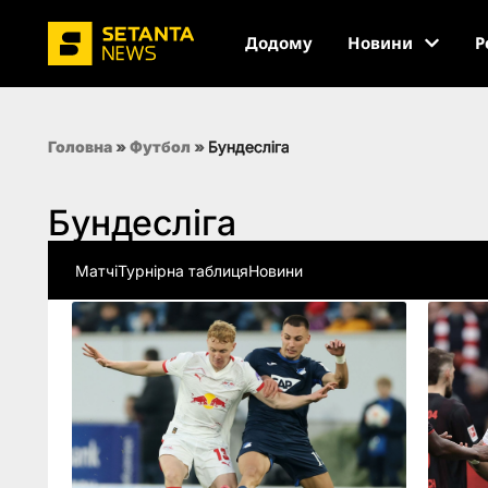
Додому
Новини
Р
Головна
»
Футбол
»
Бундесліга
Бундесліга
Матчі
Турнірна таблиця
Новини