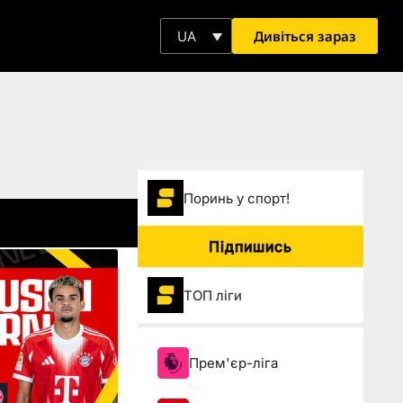
Дивіться зараз
UA
Поринь у спорт!
Підпишись
ТОП ліги
Прем'єр-ліга