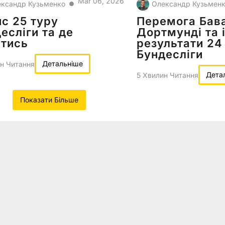
Mar 06, 2026
ксандр Кузьменко
Олександр Кузьмен
●
с 25 туру
Перемога Бава
есліги та де
Дортмунді та 
итись
результати 24
Бундесліги
Детальніше
н Читання
Дета
5 Хвилин Читання
Показати Більше