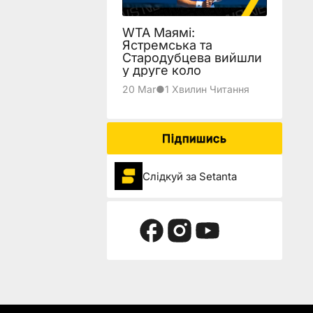
WTA Маямі:
Ястремська та
Стародубцева вийшли
у друге коло
20 Mar
●
1 Хвилин Читання
Підпишись
Слідкуй за Setanta