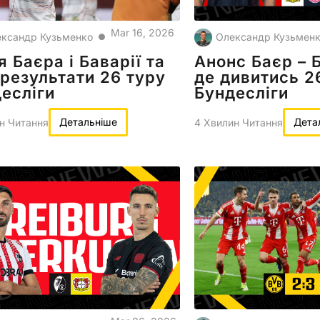
Mar 16, 2026
ксандр Кузьменко
Олександр Кузьмен
●
я Баєра і Баварії та
Анонс Баєр – 
 результати 26 туру
де дивитись 2
есліги
Бундесліги
Детальніше
Дета
н Читання
4 Хвилин Читання