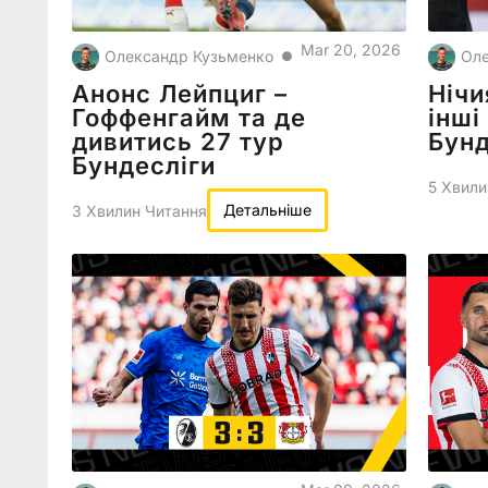
Mar 20, 2026
Олександр Кузьменко
Оле
●
Анонс Лейпциг –
Нічи
Гоффенгайм та де
інші
дивитись 27 тур
Бунд
Бундесліги
5 Хвили
Детальніше
3 Хвилин Читання