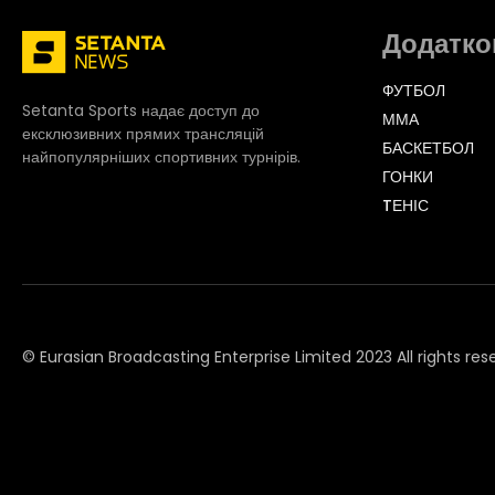
Додатко
ФУТБОЛ
Setanta Sports надає доступ до
ММА
ексклюзивних прямих трансляцій
БАСКЕТБОЛ
найпопулярніших спортивних турнірів.
ГОНКИ
TЕНІС
© Eurasian Broadcasting Enterprise Limited 2023 All rights res
© Adjara.com LLC 2023 All rights reserved