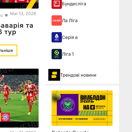
Бундесліга
Mar 13, 2026
ко
●
Ла Ліга
Баварія та
6 тур
Серія а
льніше
Ліга 1
Трендові новини