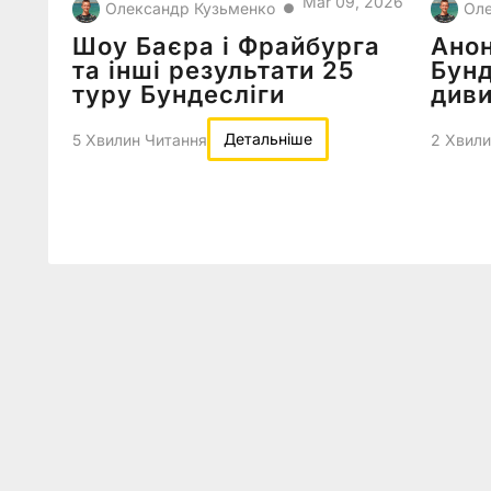
Mar 09, 2026
Олександр Кузьменко
Оле
●
Шоу Баєра і Фрайбурга
Анон
та інші результати 25
Бунд
туру Бундесліги
див
Детальніше
5 Хвилин Читання
2 Хвили