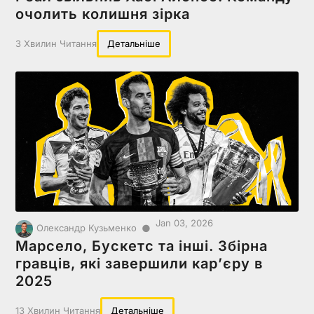
очолить колишня зірка
3 Хвилин Читання
Детальніше
Jan 03, 2026
●
Олександр Кузьменко
Марсело, Бускетс та інші. Збірна
гравців, які завершили карʼєру в
2025
13 Хвилин Читання
Детальніше