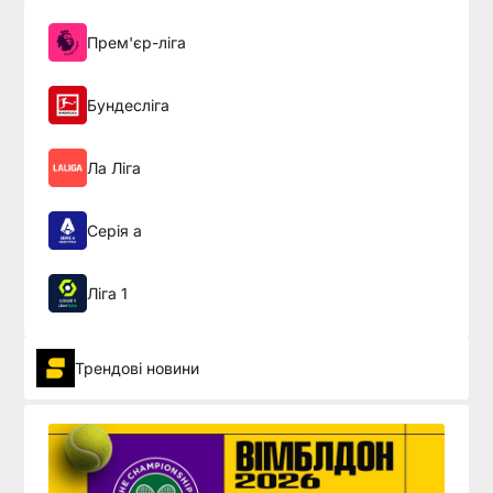
Прем'єр-ліга
Бундесліга
Ла Ліга
Серія а
Ліга 1
Трендові новини