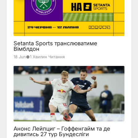
Setanta Sports транслюватиме
Вімблдон
●
18 Jun
1 Хвилин Читання
Анонс Лейпциг – Гоффенгайм та де
дивитись 27 тур Бундесліги