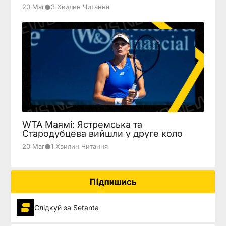
●
20 Mar
3 Хвилин Читання
WTA Маямі: Ястремська та
Стародубцева вийшли у друге коло
●
20 Mar
1 Хвилин Читання
Підпишись
Слідкуй за Setanta