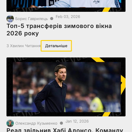
Feb 03, 2026
●
Борис Гаврилець
Топ-5 трансферів зимового вікна
2026 року
3 Хвилин Читання
Детальніше
Jan 12, 2026
●
Олександр Кузьменко
Реал звільнив Хабі Алонсо. Команду