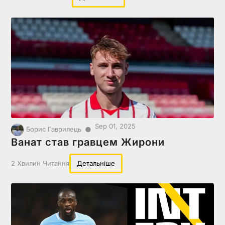
Sep 01, 2025
●
Борис Гаврилець
Ванат став гравцем Жирони
2 Хвилин Читання
Детальніше