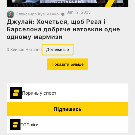
Jan 12, 2025
●
Олександр Кузьменко
Джулай: Хочеться, щоб Реал і
Барселона добряче натовкли одне
одному мармизи
3 Хвилин Читання
Детальніше
Показати Більше
Поринь у спорт!
Підпишись
ТОП ліги