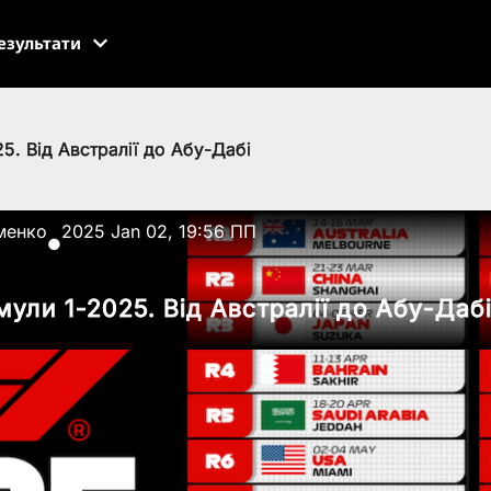
езультати
. Від Австралії до Абу-Дабі
менко
2025 Jan 02, 19:56 ПП
●
ули 1-2025. Від Австралії до Абу-Даб