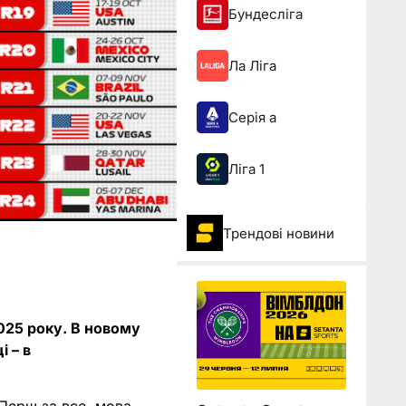
Бундесліга
Ла Ліга
Серія а
Ліга 1
Трендові новини
025 року. В новому
і – в