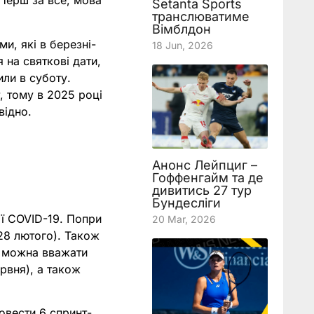
 Перш за все, мова
Setanta Sports
транслюватиме
Вімблдон
и, які в березні-
18 Jun, 2026
 на святкові дати,
или в суботу.
, тому в 2025 році
відно.
Анонс Лейпциг –
Гоффенгайм та де
дивитись 27 тур
Бундесліги
ії COVID-19. Попри
20 Mar, 2026
-28 лютого). Також
и можна вважати
ервня), а також
овести 6 спринт-