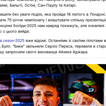
аямі, Бельгії, Остіні, Сан-Паулу та Катарі.
шити без уваги подію, яка пройде 18 лютого в Лондоні.
ати 75-річчя чемпіонату і влаштувати спільну презентаці
ноцінні боліди-2025 нам навряд покажуть, але оновлені 
 з цього вийде.
а сезон-2025
вже відомі. Останніми зі своїми пілотами 
 Булл. “Бики” звільнили Серхіо Переса, перевели в ста
шу запросили свого вихованця Айзека Аджара.