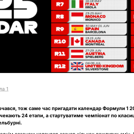
ла 1
очався, тож саме час пригадати календар Формули 1 2
 чекають 24 етапи, а стартуватиме чемпіонат по класиц
ельбурні.