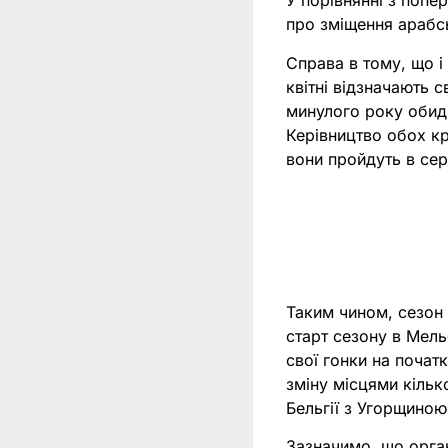
У порівнянні з попе
про зміщення арабсь
Справа в тому, що і
квітні відзначають 
минулого року обидв
Керівництво обох кр
вони пройдуть в сере
Таким чином, сезон 
старт сезону в Мель
свої гонки на почат
зміну місцями кілько
Бельгії з Угорщиною
Зазначимо, що орган