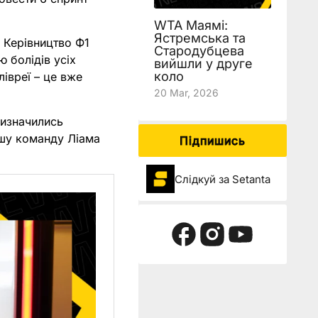
WTA Маямі:
Ястремська та
 Керівництво Ф1
Стародубцева
ю болідів усіх
вийшли у друге
коло
лівреї – це вже
20 Mar, 2026
визначились
ршу команду Ліама
Підпишись
Слідкуй за Setanta