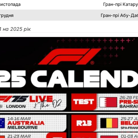
листопада
Гран-прі Катару
грудня
Гран-прі Абу-Да
 на 2025 рік