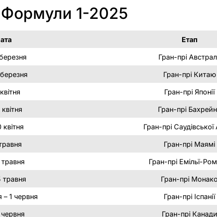
 Формули 1-2025
ата
Етап
 березня
Гран-прі Австрал
 березня
Гран-прі Китаю
квітня
Гран-прі Японії
 квітня
Гран-прі Бахрей
 квітня
Гран-прі Саудівської 
травня
Гран-прі Маямі
 травня
Гран-прі Емільї-Ром
 травня
Гран-прі Монак
 – 1 червня
Гран-прі Іспанії
 червня
Гран-прі Канад