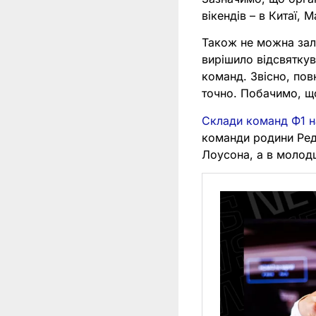
вікендів – в Китаї, М
Також не можна зали
вирішило відсвяткув
команд. Звісно, пов
точно. Побачимо, що
Склади команд Ф1 н
команди родини Ред
Лоусона, а в молод