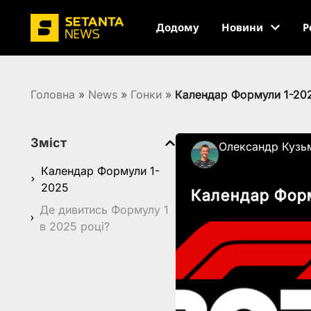
Додому
Новини
Р
Головна
»
News
»
Гонки
»
Календар Формули 1-2025
Зміст
Олександр Кузь
Календар Формули 1-
2025
Календар Форм
Де дивитись Формулу 1
в 2025 році?