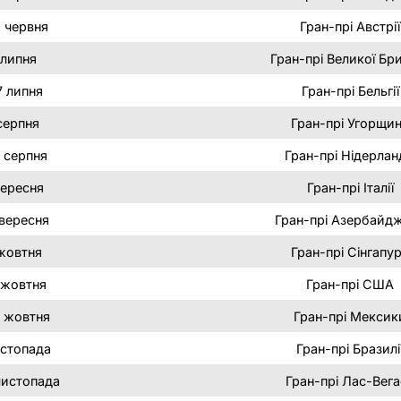
 червня
Гран-прі Австрії
 липня
Гран-прі Великої Бри
7 липня
Гран-прі Бельгії
серпня
Гран-прі Угорщи
 серпня
Гран-прі Нідерлан
вересня
Гран-прі Італії
 вересня
Гран-прі Азербайд
жовтня
Гран-прі Сінгапу
 жовтня
Гран-прі США
 жовтня
Гран-прі Мексик
истопада
Гран-прі Бразилі
листопада
Гран-прі Лас-Вег