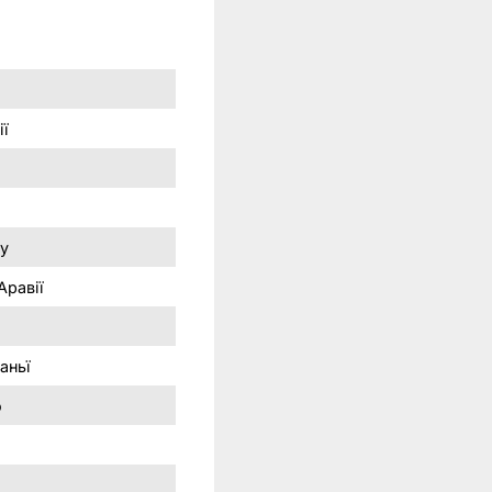
ії
ну
Аравії
аньї
о
и