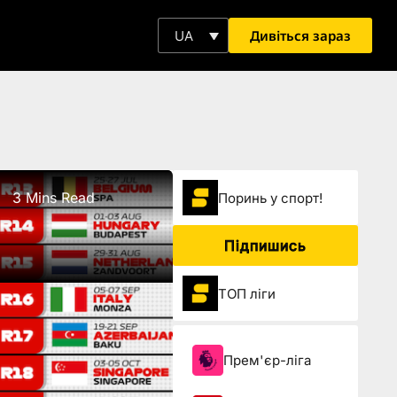
Дивіться зараз
UA
3 Mins Read
Поринь у спорт!
Підпишись
і
ТОП ліги
Прем'єр-ліга