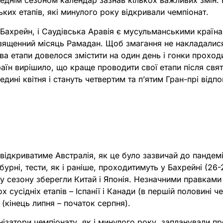
реднім сезоном календар зазнав кількох важливих змін.
ких етапів, які минулого року відкривали чемпіонат.
 Бахрейн, і Саудівська Аравія є мусульманськими країнам
священний місяць Рамадан. Щоб змагання не накладалися
а етапи довелося змістити на один день і гонки проход
аїн вирішило, що краще проводити свої етапи після свят
дині квітня і стануть четвертим та пʼятим Гран-прі відпо
відкриватиме Австралія, як це було зазвичай до пандем
бурні, тести, як і раніше, проходитимуть у Бахрейні (26
ку сезону зберегли Китай і Японія. Незначними правкам
х сусідніх етапів – Іспанії і Канади (в першій половині ч
 (кінець липня – початок серпня).
ізатори чемпіонату, як і минулого року, запланували пр