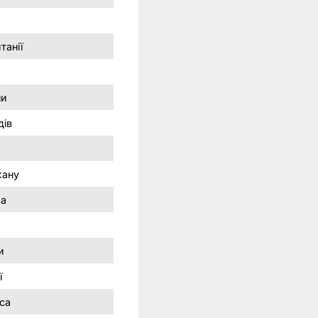
танії
ни
дів
жану
ра
и
ї
аса