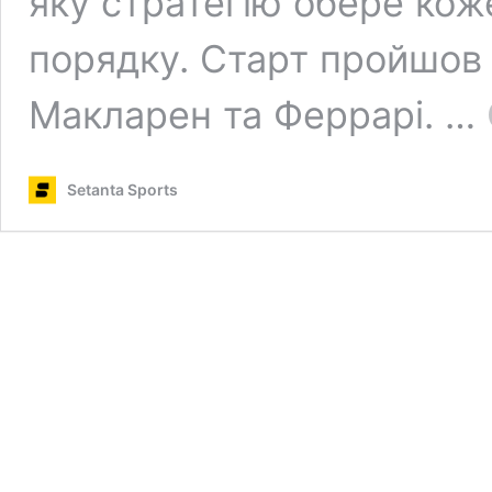
яку стратегію обере коже
порядку. Старт пройшов 
Макларен та Феррарі. …
Setanta Sports