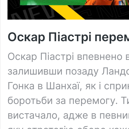
Оскар Піастрі перем
Оскар Піастрі впевнено 
залишивши позаду Ландо 
Гонка в Шанхаї, як і спр
боротьби за перемогу. Т
вистачало, адже в певни