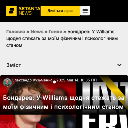
Дивіться зараз
Головна
»
News
»
Гонки
»
Бондарев: У Williams
щодня стежать за моїм фізичним і психологічним
станом
Зміст
Олександр Кузьменко
2025 Mar 14, 16:35 ПП
●
Бондарев: У Williams щодня стежать за
моїм фізичним і психологічним станом