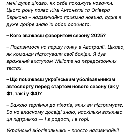
мені дуже цікаво, як себе покажуть новачки.
Цього року поява Кімі Антонеллі та Олівера
Бермана – надзвичайно приємна новина, адже я
дуже добре знаю їх обох особисто.
– Кого вважаєш фаворитом сезону 2025?
– Подивимося на першу гонку в Австралії. Цікаво,
як команди підготували свої боліди. Я був
вражений виступом Williams на передсезонних
тестах.
– Що побажаєш українським уболівальникам
автоспорту перед стартом нового сезону (як у
Ф1, так і у Ф4)?
– Бажаю терпіння до пілотів, яких ви підтримуєте.
Бо на власному досвіді знаю, наскільки важлива
ця підтримка — і в радості, і в горі.
Українські вболівальники – просто надзвичайні!