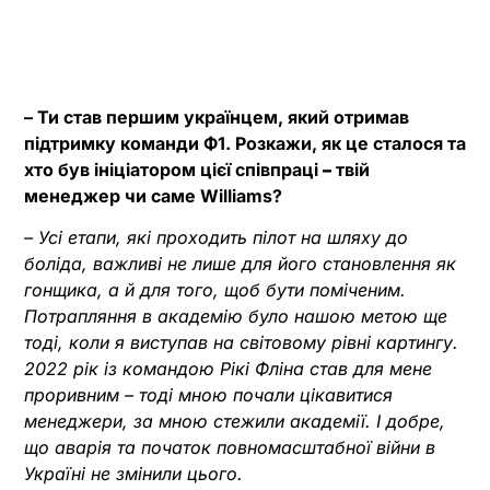
– Ти став першим українцем, який отримав
підтримку команди Ф1. Розкажи, як це сталося та
хто був ініціатором цієї співпраці
–
твій
менеджер чи саме Williams?
– Усі етапи, які проходить пілот на шляху до
боліда, важливі не лише для його становлення як
гонщика, а й для того, щоб бути поміченим.
Потрапляння в академію було нашою метою ще
тоді, коли я виступав на світовому рівні картингу.
2022 рік із командою Рікі Фліна став для мене
проривним – тоді мною почали цікавитися
менеджери, за мною стежили академії. І добре,
що аварія та початок повномасштабної війни в
Україні не змінили цього.