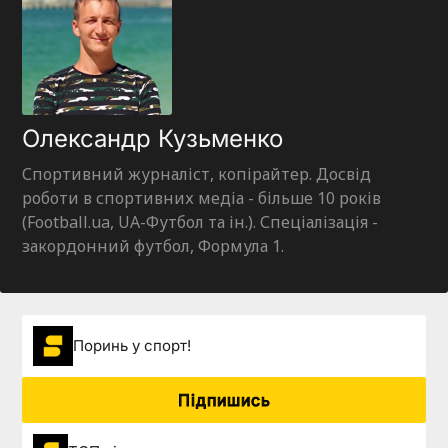
Олександр Кузьменко
Спортивний журналіст, копірайтер. Досвід
роботи в спортивних медіа - більше 10 років
(Football.ua, UA-Футбол та ін.). Спеціалізація -
закордонний футбол, Формула 1.
Поринь у спорт!
Підпишись