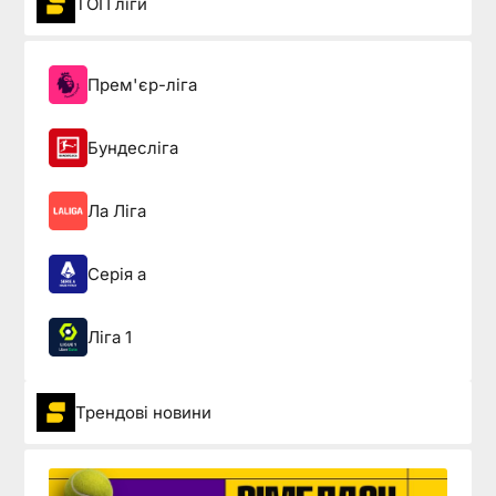
ТОП ліги
Прем'єр-ліга
Бундесліга
Ла Ліга
Серія а
Ліга 1
Трендові новини