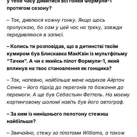
у тебе часу дивитися всі гонки Формули-1
протягом сезону?
– Так, дивлюся кожну гонку. Якщо щось
пропускаю, бо сам у цей час на треку, завжди
передивляюся в записі.
– Колись ти розповідав, що в дитинстві твоїм
кумиром був Блискавка МакКвін із мультфільму
“Тачки”. А чи є якийсь пілот Формули-1, який
вплинув на твоє становлення як гонщика?
– Так, напевно, найбільше мене надихав Айртон
Сенна – його підхід до перегонів та бажання до
перемоги. А ще був Себастьян Феттель. На моєму
картинговому шоломі навіть був його автограф.
– За ким із нинішнього пелотону стежиш
найбільше?
– Звичайно, стежу за пілотами Williams, а також