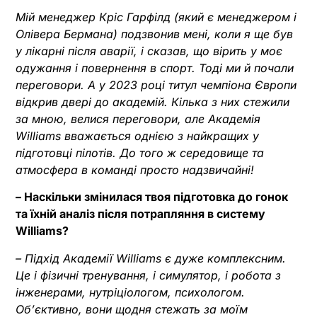
Мій менеджер Кріс Гарфілд (який є менеджером і
Олівера Бермана) подзвонив мені, коли я ще був
у лікарні після аварії, і сказав, що вірить у моє
одужання і повернення в спорт. Тоді ми й почали
переговори. А у 2023 році титул чемпіона Європи
відкрив двері до академій. Кілька з них стежили
за мною, велися переговори, але Академія
Williams вважається однією з найкращих у
підготовці пілотів. До того ж середовище та
атмосфера в команді просто надзвичайні!
– Наскільки змінилася твоя підготовка до гонок
та їхній аналіз після потрапляння в систему
Williams?
– Підхід Академії Williams є дуже комплексним.
Це і фізичні тренування, і симулятор, і робота з
інженерами, нутріціологом, психологом.
Об’єктивно, вони щодня стежать за моїм