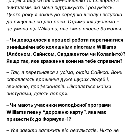
графік завдяки онлайн-навчанню та співпраці з
вчителями, які мене підтримують і розуміють.
Цього року я закінчую середню школу і вступаю
до вищої ще на два роки. Отримання диплома –
це умова від Williams, але і моє власне бажання.
– Чи доводилося в процесі роботи перетинатися
з нинішніми або колишніми пілотами Williams
(Албоном, Сайнсом, Сарджентом чи Колапінто)?
Якщо так, яке враження вони на тебе справили?
– Так, я перетинався з усіма, окрім Сайнса. Вони
справляють враження дуже щирих людей і,
звичайно, професіоналів. Цікавляться моїми
виступами, дають поради.
– Чи мають учасники молодіжної програми
Williams певну “дорожню карту”, яка має
привести їх до Формули-1?
– Усе завжди залежить від результатів. Ніхто не