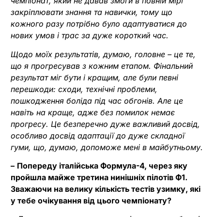
чемпіонат, який не давав змоги в повній мірі
закріплювати знання та навички, тому що
кожного разу потрібно було адаптуватися до
нових умов і трас за дуже короткий час.
Щодо моїх результатів, думаю, головне – це те,
що я прогресував з кожним етапом. Фінальний
результат міг бути і кращим, але були певні
перешкоди: сходи, технічні проблеми,
пошкодження боліда під час обгонів. Але це
навіть на краще, адже без помилок немає
прогресу. Це безперечно дуже важливий досвід,
особливо досвід адаптації до дуже складної
гуми, що, думаю, допоможе мені в майбутньому.
–
Попереду італійська Формула-4, через яку
пройшла майже третина нинішніх пілотів Ф1.
Зважаючи на велику кількість тестів узимку, які
у тебе очікування від цього чемпіонату?