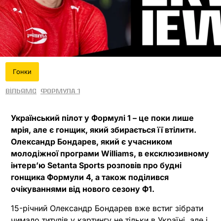
Гонки
Вільямс
Формула 1
Український пілот у Формулі 1 – це поки лише
мрія, але є гонщик, який збирається її втілити.
Олександр Бондарев, який є учасником
молодіжної програми Williams, в ексклюзивному
інтервʼю Setanta Sports розповів про будні
гонщика Формули 4, а також поділився
очікуваннями від нового сезону Ф1.
15-річний Олександр Бондарев вже встиг зібрати
чимало титулів у картингу не тільки в Україні, але і