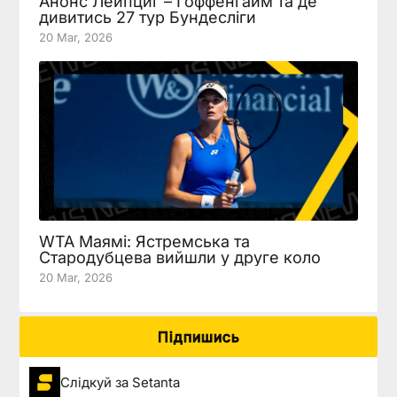
Анонс Лейпциг – Гоффенгайм та де
дивитись 27 тур Бундесліги
20 Mar, 2026
WTA Маямі: Ястремська та
Стародубцева вийшли у друге коло
20 Mar, 2026
Підпишись
Слідкуй за Setanta