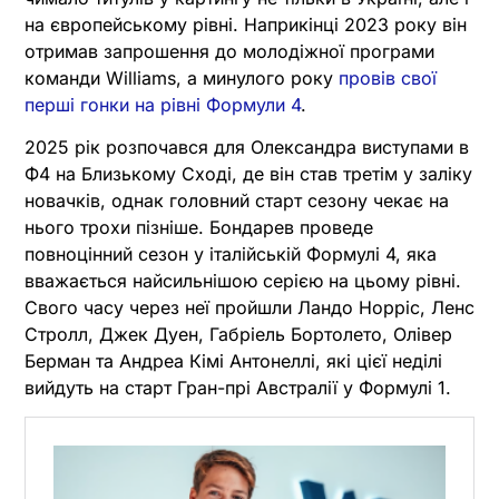
на європейському рівні. Наприкінці 2023 року він
отримав запрошення до молодіжної програми
команди Williams, а минулого року
провів свої
перші гонки на рівні Формули 4
.
2025 рік розпочався для Олександра виступами в
Ф4 на Близькому Сході, де він став третім у заліку
новачків, однак головний старт сезону чекає на
нього трохи пізніше. Бондарев проведе
повноцінний сезон у італійській Формулі 4, яка
вважається найсильнішою серією на цьому рівні.
Свого часу через неї пройшли Ландо Норріс, Ленс
Стролл, Джек Дуен, Габріель Бортолето, Олівер
Берман та Андреа Кімі Антонеллі, які цієї неділі
вийдуть на старт Гран-прі Австралії у Формулі 1.