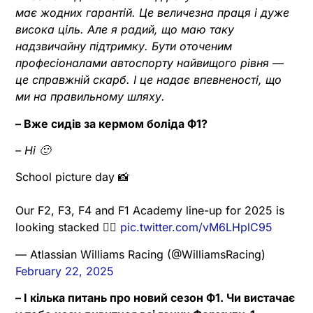
має жодних гарантій. Це величезна праця і дуже
висока ціль. Але я радий, що маю таку
надзвичайну підтримку. Бути оточеним
професіоналами автоспорту найвищого рівня —
це справжній скарб. І це надає впевненості, що
ми на правильному шляху.
– Вже сидів за кермом боліда Ф1?
– Ні 🙂
School picture day 📸
Our F2, F3, F4 and F1 Academy line-up for 2025 is
looking stacked 😮‍💨
pic.twitter.com/vM6LHplC95
— Atlassian Williams Racing (@WilliamsRacing)
February 22, 2025
– І кілька питань про новий сезон Ф1. Чи вистачає