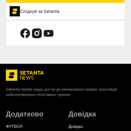
Слідкуй за Setanta
Setanta Sports надає доступ до ексклюзивних прямих трансляцій
найпопулярніших спортивних турнірів.
Додатково
Довідка
ФУТБОЛ
Довідка