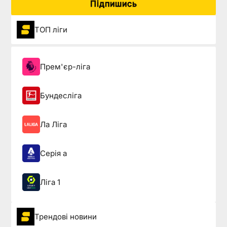
Підпишись
ТОП ліги
Прем'єр-ліга
Бундесліга
Ла Ліга
Серія а
Ліга 1
Трендові новини