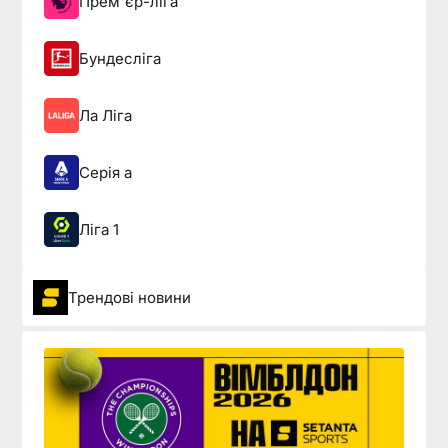
Прем'єр-ліга
Бундесліга
Ла Ліга
Серія а
Ліга 1
Трендові новини