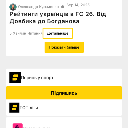
Sep 14, 2025
●
Олександр Кузьменко
Рейтинги українців в FC 26. Від
Довбика до Богданова
5 Хвилин Читання
Детальніше
Показати більше
Поринь у спорт!
Підпишись
ТОП ліги