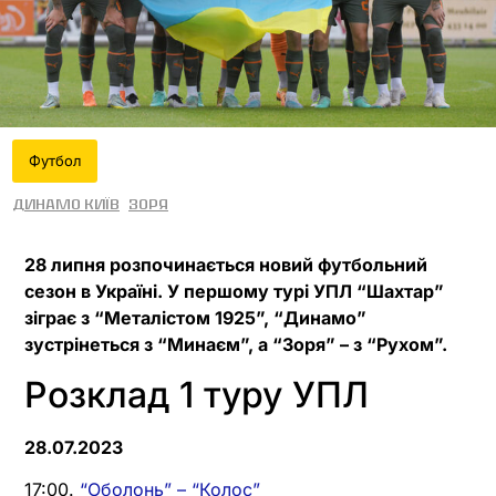
Футбол
Динамо Київ
Зоря
28 липня розпочинається новий футбольний
сезон в Україні. У першому турі УПЛ “Шахтар”
зіграє з “Металістом 1925”, “Динамо”
зустрінеться з “Минаєм”, а “Зоря” – з “Рухом”.
Розклад 1 туру УПЛ
28.07.2023
17:00.
“Оболонь” – “Колос”