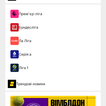
Прем'єр-ліга
Бундесліга
Ла Ліга
Серія а
Ліга 1
Трендові новини