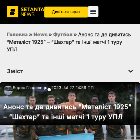
Дивіться зараз
Головна
»
News
»
Футбол
»
Анонс та де дивитись
“Металіст 1925” – “Шахтар” та інші матчі 1 туру
УПЛ
Зміст
Борис Гаврилець
2023 Jul 27, 14:59 ПП
●
Анонс та де дивитись “Металіст 1925”
– “Шахтар” та інші матчі 1 туру УПЛ