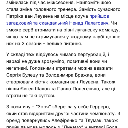
змінилась під час міжсезоння. Найпомітнішою
стала зміна головного тренера. Замість сучасного
Патріка ван Леувена на місце коуча
прийшов
загадковий та скандальний Ненад Лалатович
. Чи
зможе серб втримати на рівні луганську команду,
якщо сам не втримувався у жодному клубі довше
ніж на 2 сезони – велике питання.
У складі теж відбулось чимало пертурбацій, і
наразі не дуже зрозуміло, позитивні вони чи
негативні. Головними втратами можна вважати
Сергія Булецу та Володимира Бражка, вони
створювали кістяк команди ван Леувена. Також
пішли Євген Шахов та Павло Полегенько, але ці
втрати не такі суттєві.
З позитиву – “Зоря” зберегла у себе Герреро,
який став відкриттям другої частини чемпіонату. З
оренд повернулись Алефіренко та Тлумак, також
прийшла нова молодь з “Динамо” у вигляді Боля,