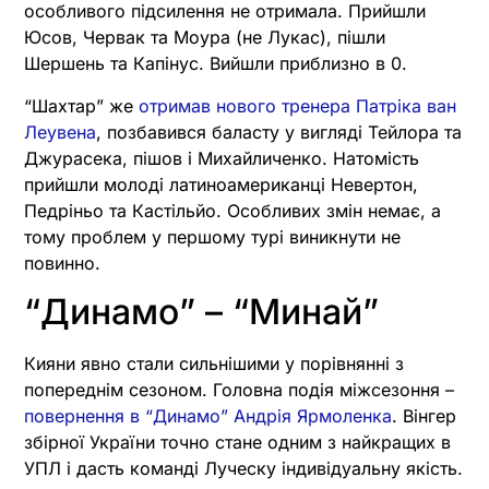
особливого підсилення не отримала. Прийшли
Юсов, Червак та Моура (не Лукас), пішли
Шершень та Капінус. Вийшли приблизно в 0.
“Шахтар” же
отримав нового тренера Патріка ван
Леувена
, позбавився баласту у вигляді Тейлора та
Джурасека, пішов і Михайличенко. Натомість
прийшли молоді латиноамериканці Невертон,
Педріньо та Кастільйо. Особливих змін немає, а
тому проблем у першому турі виникнути не
повинно.
“Динамо” – “Минай”
Кияни явно стали сильнішими у порівнянні з
попереднім сезоном. Головна подія міжсезоння –
повернення в “Динамо” Андрія Ярмоленка
. Вінгер
збірної України точно стане одним з найкращих в
УПЛ і дасть команді Луческу індивідуальну якість.