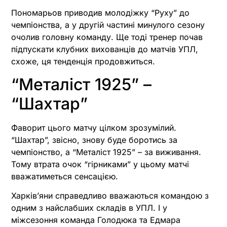
Пономарьов приводив молодіжку “Руху” до
чемпіонства, а у другій частині минулого сезону
очолив головну команду. Ще тоді тренер почав
підпускати клубних вихованців до матчів УПЛ,
схоже, ця тенденція продовжиться.
“Металіст 1925” –
“Шахтар”
Фаворит цього матчу цілком зрозумілий.
“Шахтар”, звісно, знову буде боротись за
чемпіонство, а “Металіст 1925” – за виживання.
Тому втрата очок “гірниками” у цьому матчі
вважатиметься сенсацією.
Харків’яни справедливо вважаються командою з
одним з найслабших складів в УПЛ. І у
міжсезоння команда Голодюка та Едмара