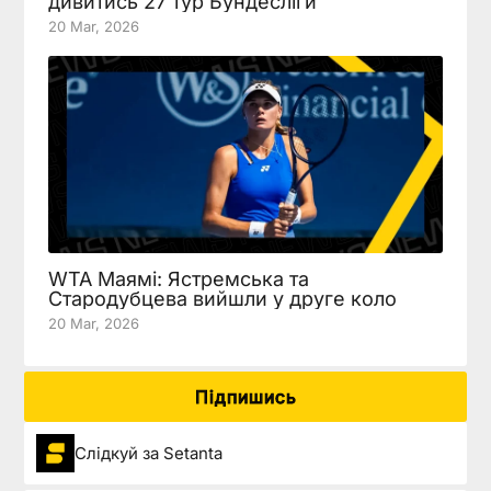
дивитись 27 тур Бундесліги
20 Mar, 2026
WTA Маямі: Ястремська та
Стародубцева вийшли у друге коло
20 Mar, 2026
Підпишись
Слідкуй за Setanta