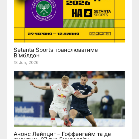
Setanta Sports транслюватиме
Вімблдон
18 Jun, 2026
Анонс Лейпциг – Гоффенгайм та де