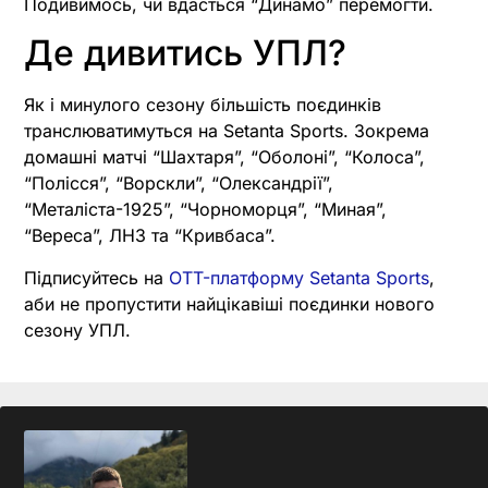
Подивимось, чи вдасться “Динамо” перемогти.
Де дивитись УПЛ?
Як і минулого сезону більшість поєдинків
транслюватимуться на Setanta Sports. Зокрема
домашні матчі “Шахтаря”, “Оболоні”, “Колоса”,
“Полісся”, “Ворскли”, “Олександрії”,
“Металіста-1925”, “Чорноморця”, “Миная”,
“Вереса”, ЛНЗ та “Кривбаса”.
Підписуйтесь на
OTT-платформу Setanta Sports
,
аби не пропустити найцікавіші поєдинки нового
сезону УПЛ.