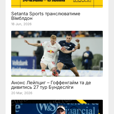
Setanta Sports транслюватиме
Вімблдон
18 Jun, 2026
Анонс Лейпциг – Гоффенгайм та де
дивитись 27 тур Бундесліги
20 Mar, 2026