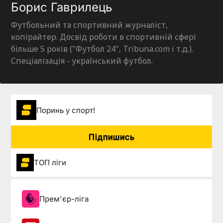
Борис Гаврилець
Футбольний та спортивний журналіст,
копірайтер. Досвід роботи в спортивній сфері
більше 5 років ("Футбол 24", Tribuna.com і т.д.).
Спеціалізація - український футбол.
Поринь у спорт!
Підпишись
ТОП ліги
Прем'єр-ліга