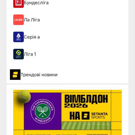
Бундесліга
Ла Ліга
Серія а
Ліга 1
Трендові новини