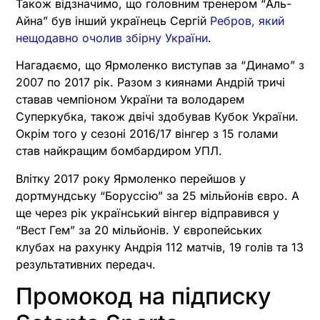
Також відзначимо, що головним тренером “Аль-
Айна” був інший українець Сергій
Ребров, який
нещодавно очолив збірну України
.
Нагадаємо, що Ярмоленко виступав за “Динамо” з
2007 по 2017 рік. Разом з киянами Андрій тричі
ставав чемпіоном України та володарем
Суперкубка, також двічі здобував Кубок України.
Окрім того у сезоні 2016/17 вінгер з 15 голами
став найкращим бомбардиром УПЛ.
Влітку 2017 року Ярмоленко перейшов у
дортмундську “Боруссію” за 25 мільйонів євро. А
ще через рік український вінгер відправився у
“Вест Гем” за 20 мільйонів. У європейських
клубах на рахунку Андрія 112 матчів, 19 голів та 13
результативних передач.
Промокод на підписку