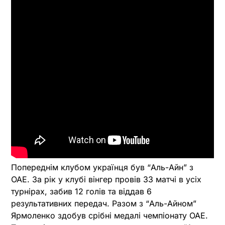
Попереднім клубом українця був “Аль-Айн” з
ОАЕ. За рік у клубі вінгер провів 33 матчі в усіх
турнірах, забив 12 голів та віддав 6
результативних передач. Разом з “Аль-Айном”
Ярмоленко здобув срібні медалі чемпіонату ОАЕ.