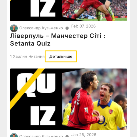
Feb 07, 2026
●
Олександр Кузьменко
Ліверпуль – Манчестер Сіті :
Setanta Quiz
1 Хвилин Читання
Детальніше
Jan 25, 2026
●
Олександр Кузьменко