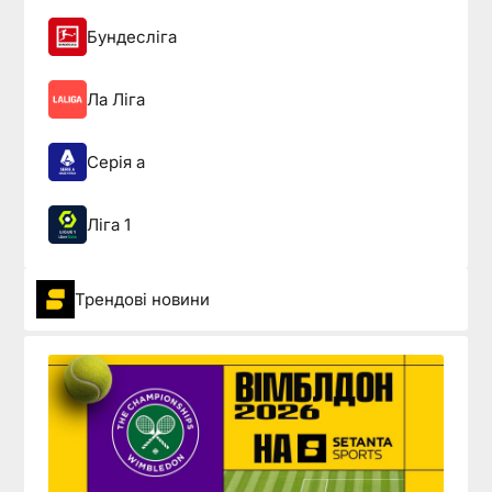
Бундесліга
Ла Ліга
Серія а
Ліга 1
Трендові новини