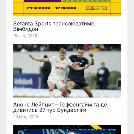
Setanta Sports транслюватиме
Вімблдон
18 Jun, 2026
Анонс Лейпциг – Гоффенгайм та де
дивитись 27 тур Бундесліги
20 Mar, 2026