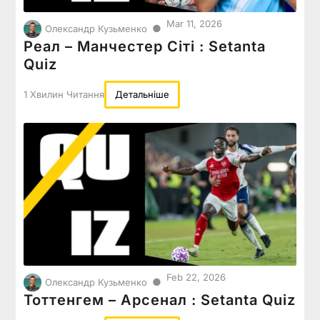
Mar 11, 2026
●
Олександр Кузьменко
Реал – Манчестер Сіті : Setanta
Quiz
1 Хвилин Читання
Детальніше
Feb 22, 2026
●
Олександр Кузьменко
Тоттенгем – Арсенал : Setanta Quiz