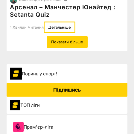
Арсенал – Манчестер Юнайтед :
Setanta Quiz
1 Хвилин Читання
Детальніше
Показати більше
Поринь у спорт!
Підпишись
ТОП ліги
Прем'єр-ліга