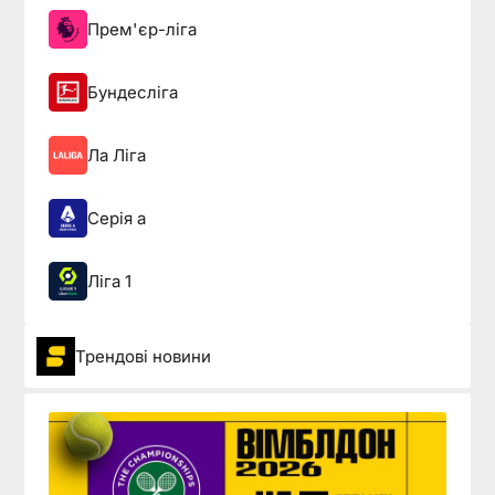
Прем'єр-ліга
Бундесліга
Ла Ліга
Серія а
Ліга 1
Трендові новини