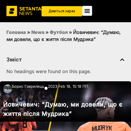
Дивіться зараз
Головна
»
News
»
Футбол
»
Йовичевич: “Думаю,
ми довели, що є життя після Мудрика”
Зміст
No headings were found on this page.
Борис Гаврилець
2023 Feb 18, 15:18 ПП
●
Йовичевич: “Думаю, ми довели, що є
життя після Мудрика”