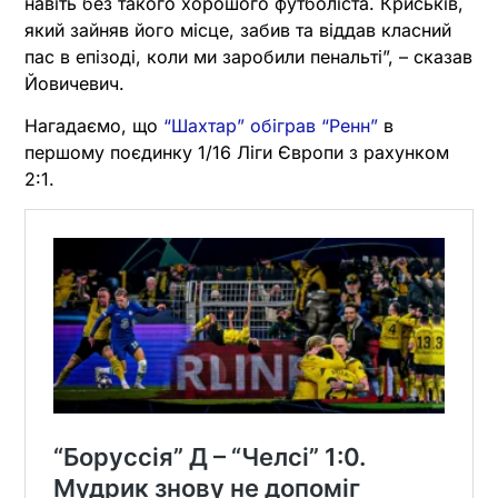
навіть без такого хорошого футболіста. Криськів,
який зайняв його місце, забив та віддав класний
пас в епізоді, коли ми заробили пенальті”, – сказав
Йовичевич.
Нагадаємо, що
“Шахтар” обіграв “Ренн”
в
першому поєдинку 1/16 Ліги Європи з рахунком
2:1.