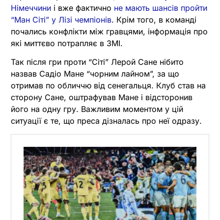
Німеччини
і вже фактично
не мають шансів пройти
“Ман Сіті” у Лізі чемпіонів
. Крім того, в команді
почались конфлікти між гравцями, інформація про
які миттєво потрапляє в ЗМІ.
Так після гри проти “Сіті” Лерой Сане нібито
назвав Садіо Мане “чорним лайном”, за що
отримав по обличчю від сенегальця. Клуб став на
сторону Сане, оштрафував Мане і відсторонив
його на одну гру. Важливим моментом у цій
ситуації є те, що преса дізналась про неї одразу.