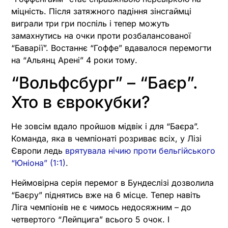
міцність. Після затяжного падіння зінсгаймці
виграли три гри поспіль і тепер можуть
замахнутись на очки проти розбалансованої
“Баварії”. Востаннє “Гоффе” вдавалося перемогти
на “Альянц Арені” 4 роки тому.
“Вольфсбург” – “Баєр”.
Хто в єврокубки?
Не зовсім вдало пройшов мідвік і для “Баєра”.
Команда, яка в чемпіонаті розриває всіх, у Лізі
Європи ледь
врятувала нічию проти бельгійського
“Юніона” (1:1)
.
Неймовірна серія перемог в Бундеслізі дозволила
“Баєру” піднятись вже на 6 місце. Тепер навіть
Ліга чемпіонів не є чимось недосяжним – до
четвертого “Лейпцига” всього 5 очок. І