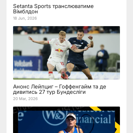
Setanta Sports транслюватиме
Вімблдон
18 Jun, 2026
Анонс Лейпциг – Гоффенгайм та де
дивитись 27 тур Бундесліги
20 Mar, 2026