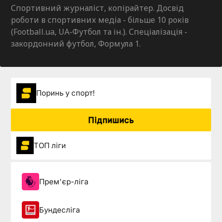
Спортивний журналіст, копірайтер. Досвід
роботи в спортивних медіа - більше 10 років
(Football.ua, UA-Футбол та ін.). Спеціалізація -
закордонний футбол, Формула 1.
Поринь у спорт!
Підпишись
ТОП ліги
Прем'єр-ліга
Бундесліга