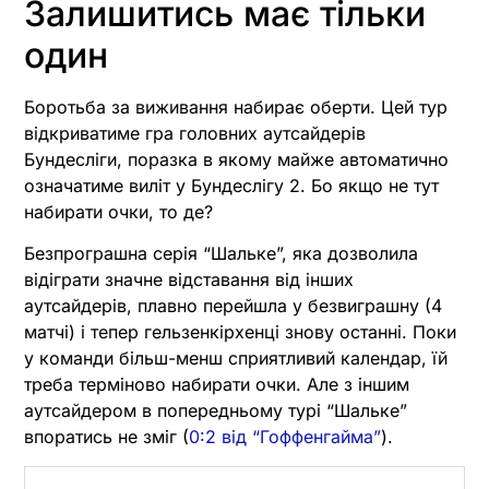
Залишитись має тільки
один
Боротьба за виживання набирає оберти. Цей тур
відкриватиме гра головних аутсайдерів
Бундесліги, поразка в якому майже автоматично
означатиме виліт у Бундеслігу 2. Бо якщо не тут
набирати очки, то де?
Безпрограшна серія “Шальке”, яка дозволила
відіграти значне відставання від інших
аутсайдерів, плавно перейшла у безвиграшну (4
матчі) і тепер гельзенкірхенці знову останні. Поки
у команди більш-менш сприятливий календар, їй
треба терміново набирати очки. Але з іншим
аутсайдером в попередньому турі “Шальке”
впоратись не зміг (
0:2 від “Гоффенгайма”
).