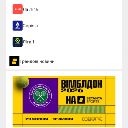
Ла Ліга
Серія а
Ліга 1
Трендові новини