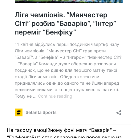
На такому емоційному фоні матч “Баварія” –
“Гоффенгайм” стає справжньою перевіркою на