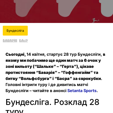
Бундесліга
Баварія
Баєр
Сьогодні,
14 квітня, стартує 28 тур Бундесліги,
в
якому ми побачимо ще один матч за 6 очок у
зоні вильоту (“Шальке” – “Герта”), цікаве
протистояння “Баварія” – “Гоффенгайм” та
битву “Вольфсбурга” і “Баєра” за єврокубки
.
Головні інтриги туру і де дивитись матчі
Бундесліги – читайте в анонсі
Setanta Sports
.
Бундесліга. Розклад 28
туру