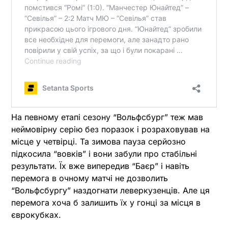
На певному етапі сезону “Вольфсбург” теж мав
неймовірну серію без поразок і розраховував на
місце у четвірці. Та зимова пауза серйозно
підкосила “вовків” і вони забули про стабільні
результати. Їх вже випередив “Баєр” і навіть
перемога в очному матчі не дозволить
“Вольфсбургу” наздогнати леверкузенців. Але ця
перемога хоча б залишить їх у гонці за місця в
єврокубках.