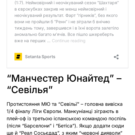
“Манчестер Юнайтед” –
“Севілья”
Протистояння МЮ та “Севільї” – головна вивіска
1/4 фіналу Ліги Європи. Манкуніанці зіграють в
плей-оф із третьою іспанською командою поспіль
(після “Барселони” і “Бетіса”). Якщо додати сюди
ще й “Реал Сосьєдад”, з яким “червоні дияволи”