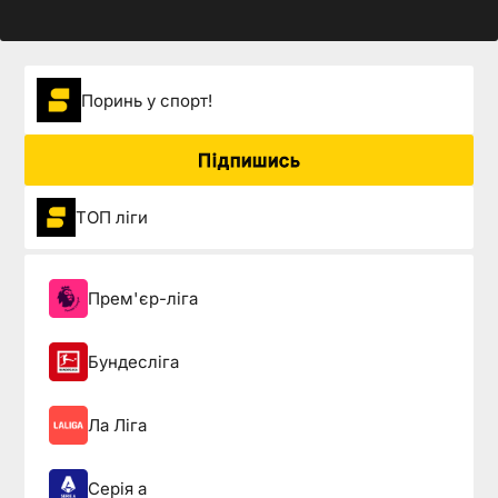
Поринь у спорт!
Підпишись
ТОП ліги
Прем'єр-ліга
Бундесліга
Ла Ліга
Серія а