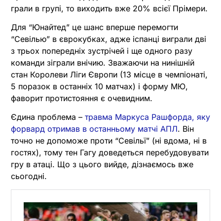
грали в групі, то виходить вже 20% всієї Прімери.
Для “Юнайтед” це шанс вперше перемогти
“Севілью” в єврокубках, адже іспанці виграли дві
з трьох попередніх зустрічей і ще одного разу
команди зіграли внічию. Зважаючи на нинішній
стан Королеви Ліги Європи (13 місце в чемпіонаті,
5 поразок в останніх 10 матчах) і форму МЮ,
фаворит протистояння є очевидним.
Єдина проблема –
травма Маркуса Рашфорда, яку
форвард отримав в останньому матчі АПЛ
. Він
точно не допоможе проти “Севільї” (ні вдома, ні в
гостях), тому тен Гагу доведеться перебудовувати
гру в атаці. Що з цього вийде, дізнаємось вже
сьогодні.