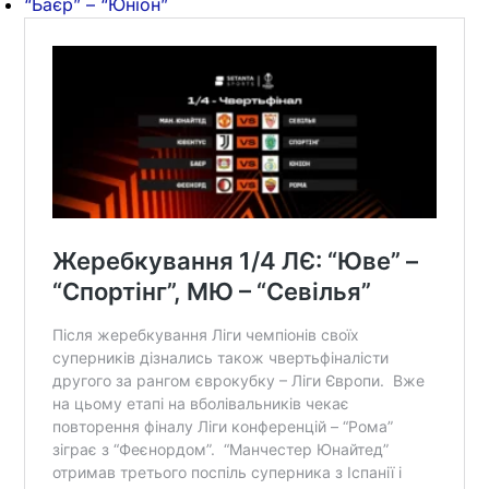
“Баєр” – “Юніон”