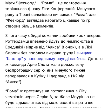
Матч “Феєнорд” – “Рома” – це повторення
торішнього фіналу Ліги Конференцій. Минулого
року в Тірані сильнішою виявилась “Рома”, але
“Феєнорд” виглядав набагато цікавіше по грі і
створив більше моментів.
З того часу обидві команди зробили крок вперед.
Роттердамці впевнено йдуть до чемпіонства в
Ередивізі (відрив від “Аякса” 8 очок), а в Лізі
Європи без проблем виграли групу і
знищили
“Шахтар” у попередньому раунді плей-оф
. До того
ж команда Арне Слота мала довжелезну
безпрограшну серію, яка минулого тижня
перервалася в Кубку Нідерландів (1:2 від
“Аякса”).
“Рома” ж претендує на потрапляння в Лігу
чемпіонів через Серію А, та Жозе Моуріньо не
буде відмовлятись від можливості виграти ще