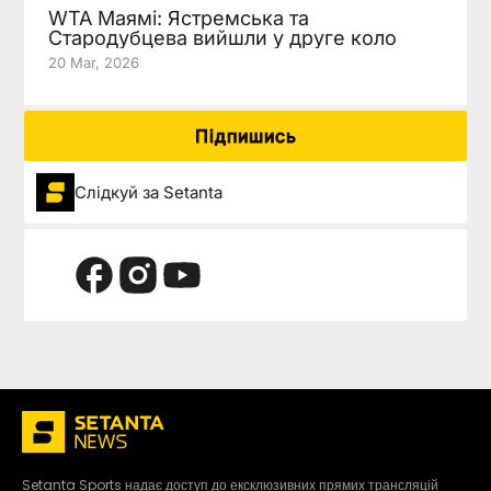
WTA Маямі: Ястремська та
Стародубцева вийшли у друге коло
20 Mar, 2026
Підпишись
Слідкуй за Setanta
Setanta Sports надає доступ до ексклюзивних прямих трансляцій