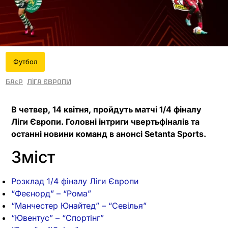
Футбол
Баєр
Ліга Європи
В четвер, 14 квітня, пройдуть матчі 1/4 фіналу
Ліги Європи. Головні інтриги чвертьфіналів та
останні новини команд в анонсі Setanta Sports.
Зміст
Розклад 1/4 фіналу Ліги Європи
“Феєнорд” – “Рома”
“Манчестер Юнайтед” – “Севілья”
“Ювентус” – “Спортінг”