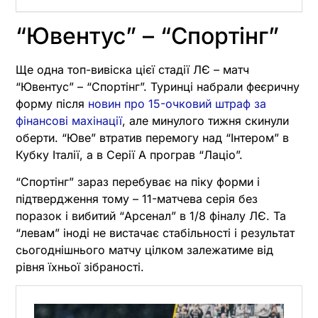
“Ювентус” – “Спортінг”
Ще одна топ-вивіска цієї стадії ЛЄ – матч
“Ювентус” – “Спортінг”. Туринці набрали феєричну
форму після
новин про 15-очковий штраф за
фінансові махінації
, але минулого тижня скинули
оберти. “Юве” втратив перемогу над “Інтером” в
Кубку Італії, а в Серії А програв “Лаціо”.
“Спортінг” зараз перебуває на піку форми і
підтвердження тому – 11-матчева серія без
поразок і вибитий “Арсенал” в 1/8 фіналу ЛЄ. Та
“левам” іноді не вистачає стабільності і результат
сьогоднішнього матчу цілком залежатиме від
рівня їхньої зібраності.