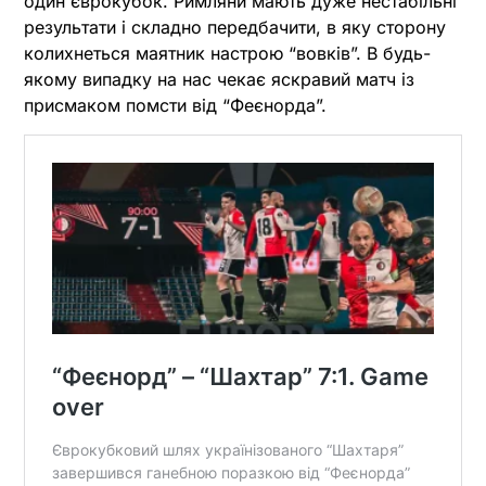
один єврокубок. Римляни мають дуже нестабільні
результати і складно передбачити, в яку сторону
колихнеться маятник настрою “вовків”. В будь-
якому випадку на нас чекає яскравий матч із
присмаком помсти від “Феєнорда”.