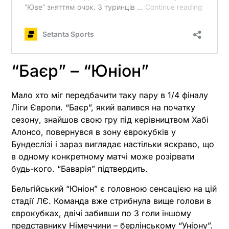
“Баєр” – “Юніон”
Мало хто міг передбачити таку пару в 1/4 фіналу
Ліги Європи. “Баєр”, який валився на початку
сезону, знайшов свою гру під керівництвом Хабі
Алонсо, повернувся в зону єврокубків у
Бундеслізі і зараз виглядає настільки яскраво, що
в одному конкретному матчі може розірвати
будь-кого. “Баварія” підтвердить.
Бельгійський “Юніон” є головною сенсацією на цій
стадії ЛЄ. Команда вже стрибнула вище голови в
єврокубках, двічі забивши по 3 голи іншому
представнику Німеччини – берлінському “Уніону”.