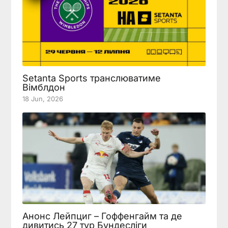
Setanta Sports транслюватиме
Вімблдон
18 Jun, 2026
Анонс Лейпциг – Гоффенгайм та де
дивитись 27 тур Бундесліги