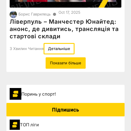
Oct 17, 2025
●
Борис Гаврилець
Ліверпуль – Манчестер Юнайтед:
анонс, де дивитись, трансляція та
стартові склади
3 Хвилин Читання
Детальніше
Показати більше
Поринь у спорт!
Підпишись
ТОП ліги