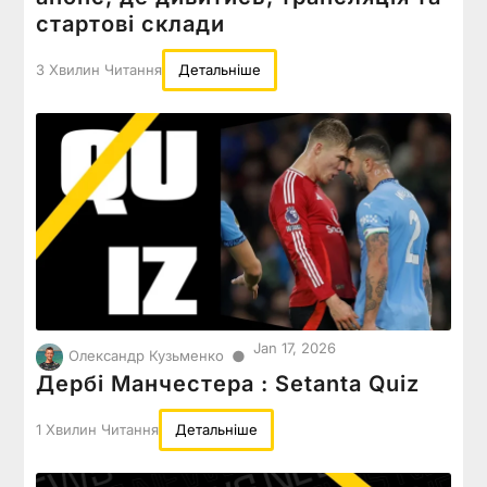
стартові склади
3 Хвилин Читання
Детальніше
Jan 17, 2026
●
Олександр Кузьменко
Дербі Манчестера : Setanta Quiz
1 Хвилин Читання
Детальніше