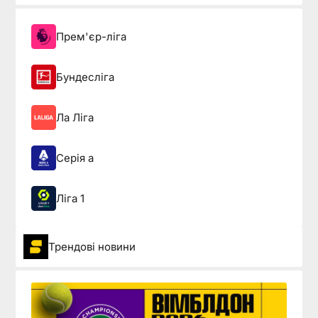
Прем'єр-ліга
Бундесліга
Ла Ліга
Серія а
Ліга 1
Трендові новини