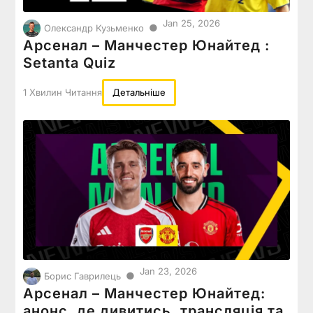
Jan 25, 2026
●
Олександр Кузьменко
Арсенал – Манчестер Юнайтед :
Setanta Quiz
1 Хвилин Читання
Детальніше
Jan 23, 2026
●
Борис Гаврилець
Арсенал – Манчестер Юнайтед:
анонс, де дивитись, трансляція та