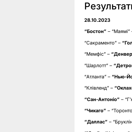
Результа
28.10.2023
“Бостон”
– “Маямі” –
“Сакраменто” –
“Го
“Мемфіс” –
“Денве
“Шарлотт” –
“Детро
“Атланта” –
“Нью-Й
“Клівленд” –
“Оклах
“Сан-Антоніо”
– “Г’
“Чикаго”
– “Торонто”
“Даллас”
– “Бруклін