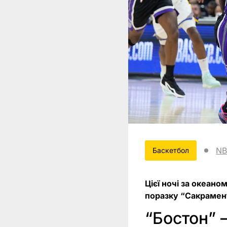
N
Баскетбол
Цієї ночі за океано
поразку “Сакраменто
“Бостон” –