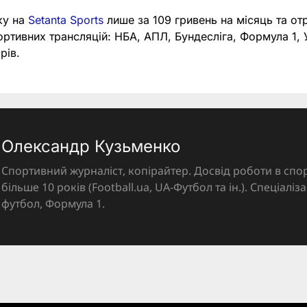
ку на
Setanta Sports
лише за 109 гривень на місяць та от
портивних трансляцій: НБА, АПЛ, Бундесліга, Формула 1,
рів.
Олександр Кузьменко
Спортивний журналіст, копірайтер. Досвід роботи в спор
більше 10 років (Football.ua, UA-Футбол та ін.). Спеціалі
футбол, Формула 1.