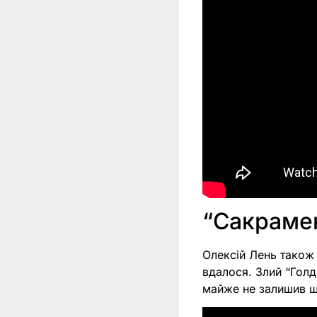
“Сакрамен
Олексій Лень також н
вдалося. Злий “Голд
майже не залишив ш