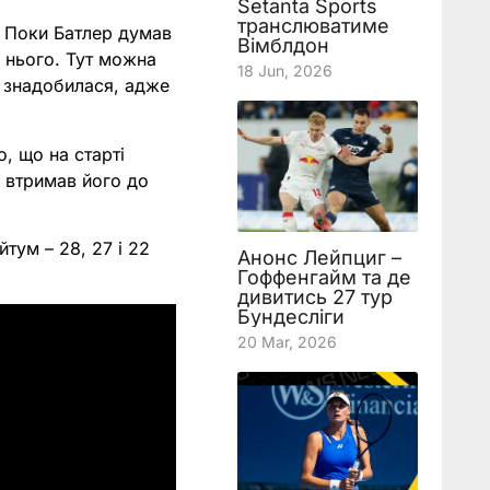
Setanta Sports
транслюватиме
. Поки Батлер думав
Вімблдон
а нього. Тут можна
18 Jun, 2026
е знадобилася, адже
, що на старті
і втримав його до
тум – 28, 27 і 22
Анонс Лейпциг –
Гоффенгайм та де
дивитись 27 тур
Бундесліги
20 Mar, 2026