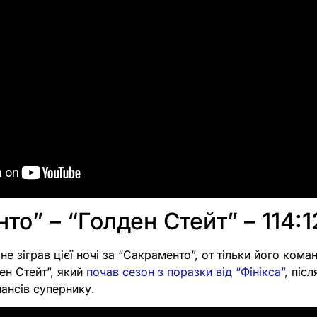
то” – “Голден Стейт” – 114:1
е зіграв цієї ночі за “Сакраменто”, от тільки його коман
ен Стейт”, який
почав сезон з поразки від “Фінікса”
, піс
ансів супернику.