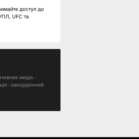
римайте доступ до
 УПЛ, UFC та
тивних медіа -
зація - закордонний