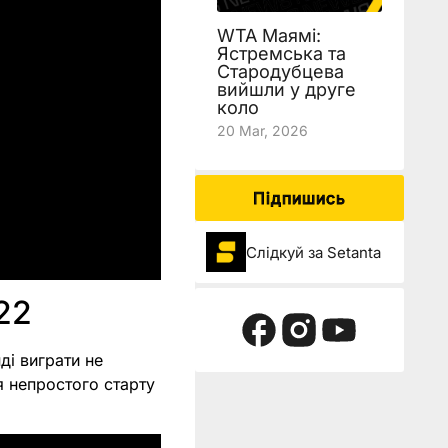
WTA Маямі:
Ястремська та
Стародубцева
вийшли у друге
коло
20 Mar, 2026
Підпишись
Слідкуй за Setanta
22
ді виграти не
ля непростого старту