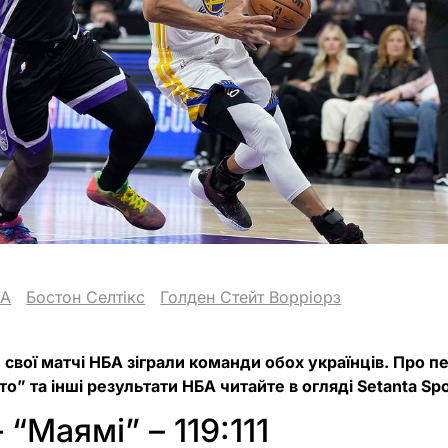
BA
Бостон Селтікс
Голден Стейт Ворріорз
м свої матчі НБА зіграли команди обох українців. Про 
” та інші результати НБА читайте в огляді Setanta Spo
 “Маямі” – 119:111