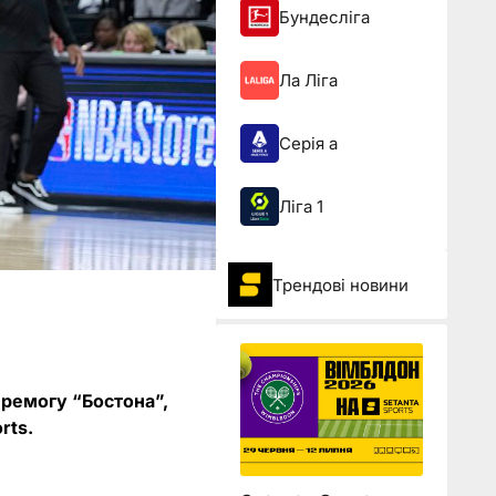
Бундесліга
Ла Ліга
Серія а
Ліга 1
Трендові новини
перемогу “Бостона”,
rts.