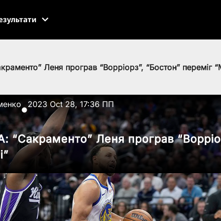
езультати
акраменто” Леня програв “Ворріорз”, “Бостон” переміг “
менко
2023 Oct 28, 17:36 ПП
●
А: “Сакраменто” Леня програв “Ворріо
і”