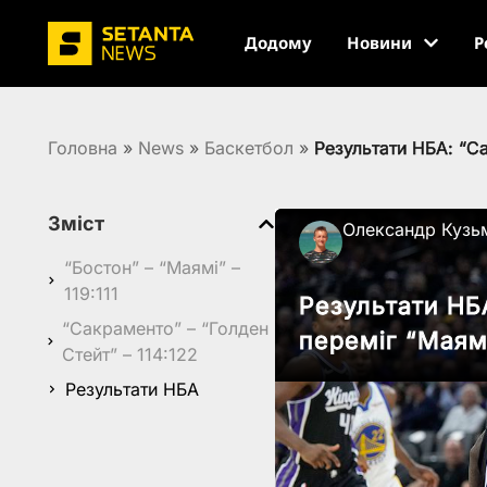
Додому
Новини
Р
Головна
»
News
»
Баскетбол
»
Результати НБА: “С
Зміст
Олександр Кузь
“Бостон” – “Маямі” –
119:111
Результати НБ
“Сакраменто” – “Голден
переміг “Маям
Стейт” – 114:122
Результати НБА