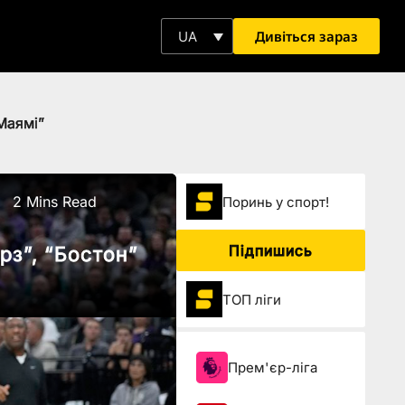
Дивіться зараз
UA
Маямі”
2 Mins Read
Поринь у спорт!
Підпишись
рз”, “Бостон”
ТОП ліги
Прем'єр-ліга