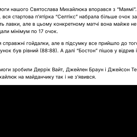
омоги нашого Святослава Михайлюка впорався з “Маямі”
 вся стартова пʼятірка “Селтікс” набрала більше очок з
сть лавки, але в цьому конкретному матчі вона майже н
дали мінімум по 17 очок.
справжні гойдалки, але в підсумку все прийшло до того
унок був рівний (88:88). А далі “Бостон” пішов у відрив 
оги зробили Деррік Вайт, Джейлен Браун і Джейсон Тей
хайлюк на майданчику так і не зʼявився.