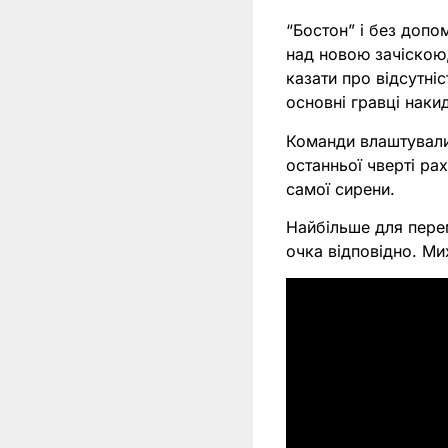
“Бостон” і без доп
над новою зачіскою,
казати про відсутні
основні гравці наки
Команди влаштували 
останньої чверті рах
самої сирени.
Найбільше для перем
очка відповідно. Ми