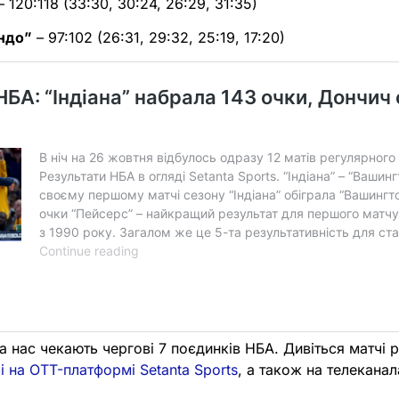
 120:118 (33:30, 30:24, 26:29, 31:35)
ндо”
– 97:102 (26:31, 29:32, 25:19, 17:20)
на нас чекають чергові 7 поєдинків НБА. Дивіться матчі 
 на OTT-платформі Setanta Sports
, а також на телеканала