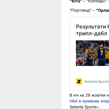
“Юта”
– “Кліпперс” –
“Портленд” –
“Орла
В ніч на 29 жовтня 
НБА в прямому етері
Setanta Sports+.