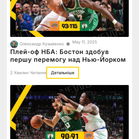
May 11, 2025
●
Олександр Кузьменко
Плей-оф НБА: Бостон здобув
першу перемогу над Нью-Йорком
2 Хвилин Читання
Детальніше