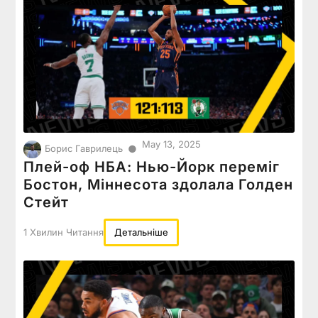
May 13, 2025
●
Борис Гаврилець
Плей-оф НБА: Нью-Йорк переміг
Бостон, Міннесота здолала Голден
Стейт
1 Хвилин Читання
Детальніше