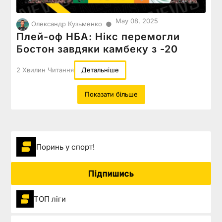
May 08, 2025
●
Олександр Кузьменко
Плей-оф НБА: Нікс перемогли
Бостон завдяки камбеку з -20
2 Хвилин Читання
Детальніше
Показати більше
Поринь у спорт!
Підпишись
ТОП ліги