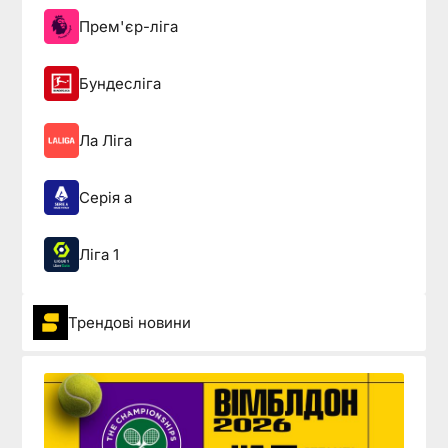
Прем'єр-ліга
Бундесліга
Ла Ліга
Серія а
Ліга 1
Трендові новини