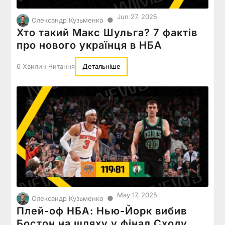
Jun 27, 2025
●
Олександр Кузьменко
Хто такий Макс Шульга? 7 фактів
про нового українця в НБА
6 Хвилин Читання
Детальніше
May 17, 2025
●
Олександр Кузьменко
Плей-оф НБА: Нью-Йорк вибив
Бостон на шляху у фінал Сходу