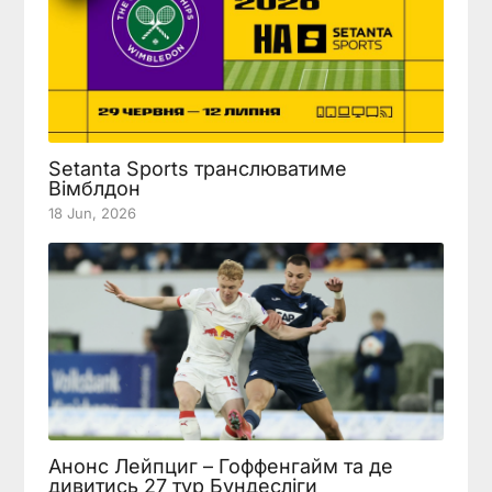
Setanta Sports транслюватиме
Вімблдон
18 Jun, 2026
Анонс Лейпциг – Гоффенгайм та де
дивитись 27 тур Бундесліги