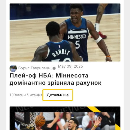
May 09, 2025
●
Борис Гаврилець
Плей-оф НБА: Міннесота
домінантно зрівняла рахунок
1 Хвилин Читання
Детальніше