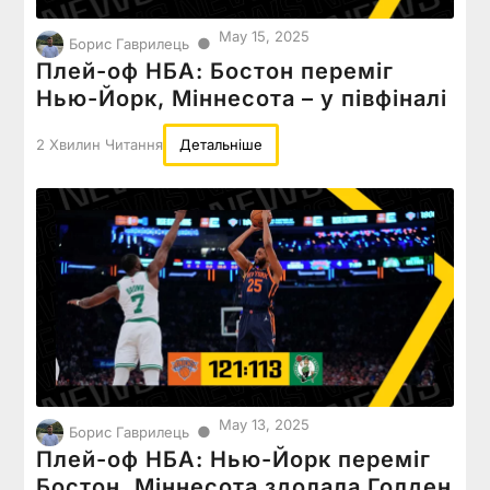
May 15, 2025
●
Борис Гаврилець
Плей-оф НБА: Бостон переміг
Нью-Йорк, Міннесота – у півфіналі
2 Хвилин Читання
Детальніше
May 13, 2025
●
Борис Гаврилець
Плей-оф НБА: Нью-Йорк переміг
Бостон, Міннесота здолала Голден