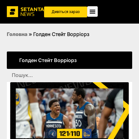
Дивіться зараз
Головна
»
Голден Стейт Ворріорз
Голден Стейт Ворріорз