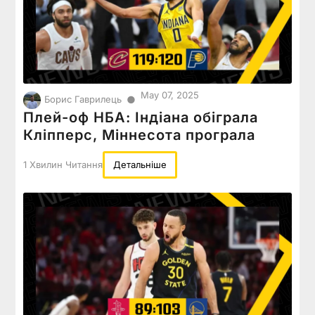
May 07, 2025
●
Борис Гаврилець
Плей-оф НБА: Індіана обіграла
Кліпперс, Міннесота програла
1 Хвилин Читання
Детальніше