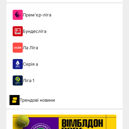
Прем'єр-ліга
Бундесліга
Ла Ліга
Серія а
Ліга 1
Трендові новини