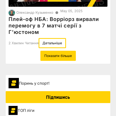
May 05, 2025
●
Олександр Кузьменко
Плей-оф НБА: Ворріорз вирвали
перемогу в 7 матчі серії з
Гʼюстоном
2 Хвилин Читання
Детальніше
Показати більше
Поринь у спорт!
Підпишись
ТОП ліги