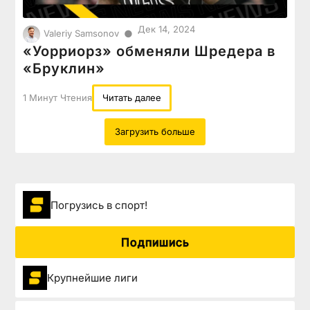
Дек 14, 2024
●
Valeriy Samsonov
«Уорриорз» обменяли Шредера в
«Бруклин»
1 Минут Чтения
Читать далее
Загрузить больше
Погрузиcь в спорт!
Подпишись
Крупнейшие лиги