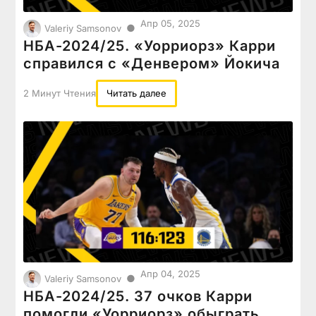
Апр 05, 2025
●
Valeriy Samsonov
НБА-2024/25. «Уорриорз» Карри
справился с «Денвером» Йокича
2 Минут Чтения
Читать далее
Апр 04, 2025
●
Valeriy Samsonov
НБА-2024/25. 37 очков Карри
помогли «Уорриорз» обыграть