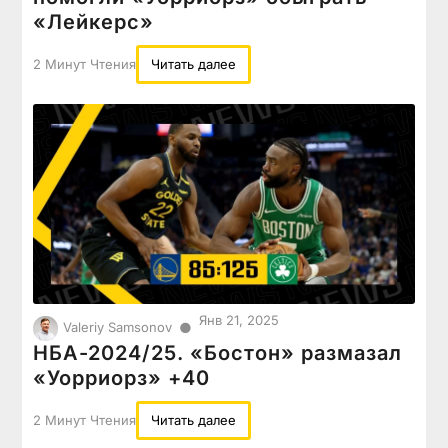
«Лейкерс»
2 Минут Чтения
Читать далее
Янв 21, 2025
●
Valeriy Samsonov
НБА-2024/25. «Бостон» размазал
«Уорриорз» +40
2 Минут Чтения
Читать далее