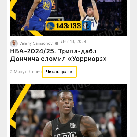
Дек 16, 2024
●
Valeriy Samsonov
НБА-2024/25. Трипл-дабл
Дончича сломил «Уорриорз»
2 Минут Чтения
Читать далее