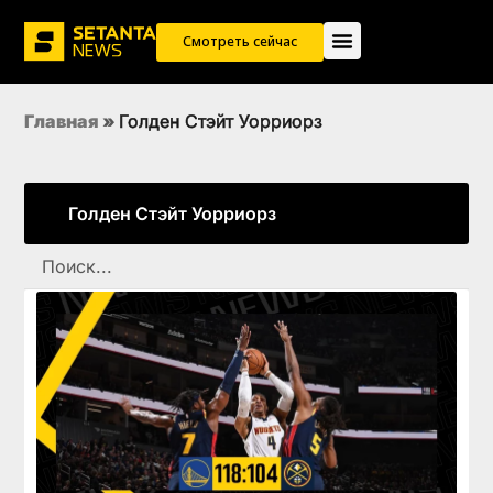
Смотреть сейчас
Главная
»
Голден Стэйт Уорриорз
Голден Стэйт Уорриорз