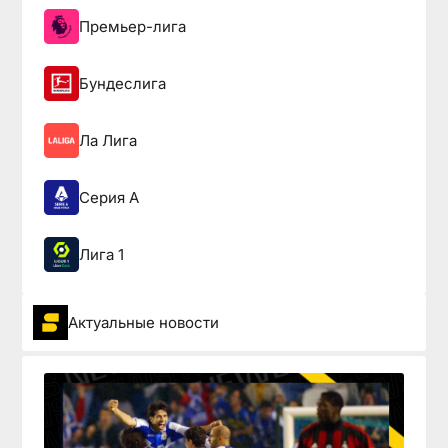
Премьер-лига
Бундеслига
Ла Лига
Серия А
Лига 1
Актуальные новости