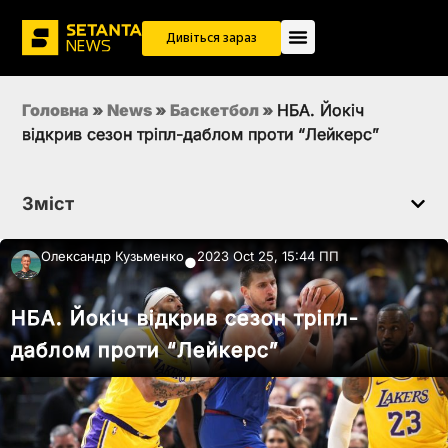
Дивіться зараз
Головна
»
News
»
Баскетбол
»
НБА. Йокіч
відкрив сезон тріпл-даблом проти “Лейкерс”
Зміст
Олександр Кузьменко
2023 Oct 25, 15:44 ПП
●
НБА. Йокіч відкрив сезон тріпл-
даблом проти “Лейкерс”