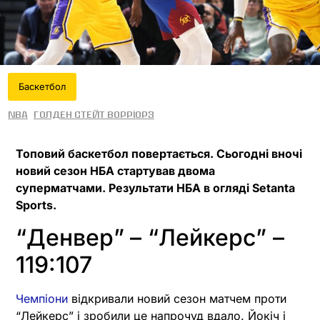
Баскетбол
NBA
Голден Стейт Ворріорз
Топовий баскетбол повертається. Сьогодні вночі
новий сезон НБА стартував двома
суперматчами. Результати НБА в огляді Setanta
Sports.
“Денвер”
– “Лейкерс” –
119:107
Чемпіони
відкривали новий сезон матчем проти
“Лейкерс” і зробили це напрочуд вдало. Йокіч і