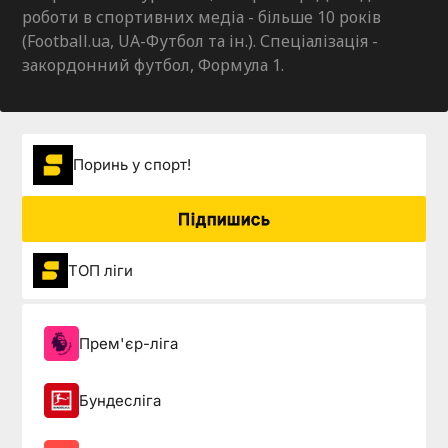
роботи в спортивних медіа - більше 10 років
(Football.ua, UA-Футбол та ін.). Спеціалізація -
закордонний футбол, Формула 1.
Поринь у спорт!
Підпишись
ТОП ліги
Прем'єр-ліга
Бундесліга