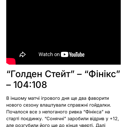
“Голден Стейт” – “Фінікс”
– 104:108
В іншому матчі ігрового дня ще два фаворити
нового сезону влаштували справжні гойдалки.
Почалося все з непоганого ривка “Фінікса” на
старті поєдинку. “Сонячні” заробили відрив у +12,
але розгубили його ще до кінця чверті. Далі