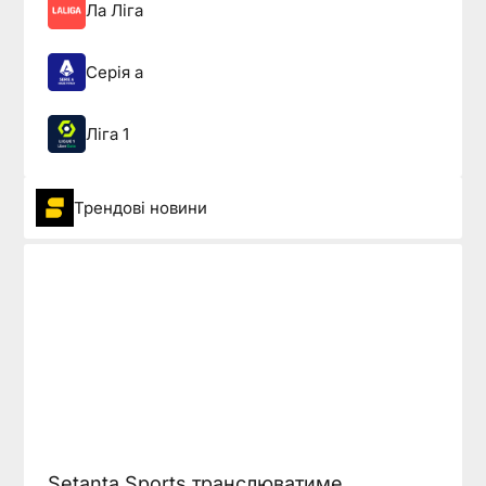
Ла Ліга
Серія а
Ліга 1
Трендові новини
Setanta Sports транслюватиме