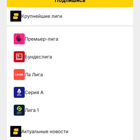
Подпишись
Крупнейшие лиги
Премьер-лига
Бундеслига
Ла Лига
Серия А
Лига 1
Актуальные новости