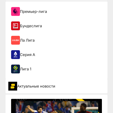
Премьер-лига
Бундеслига
Ла Лига
Серия А
Лига 1
Актуальные новости