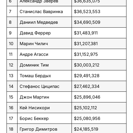
6
Александр Зверев
$36,635,075
7
Станислас Вавринка
$36,523,553
8
Даниил Медведев
$34,690,509
9
Давид Феррер
$31,483,911
10
Марин Чилич
$31,207,381
11
Андре Агасси
$31,152,975
12
Доминик Тим
$30,003,212
13
Томаш Бердых
$29,491,328
14
Стефанос Циципас
$27,462,334
15
Джон Мартин
$25,896,046
16
Кей Нисикори
$25,102,112
17
Борис Беккер
$25,080,956
18
Григор Димитров
$24,185,519