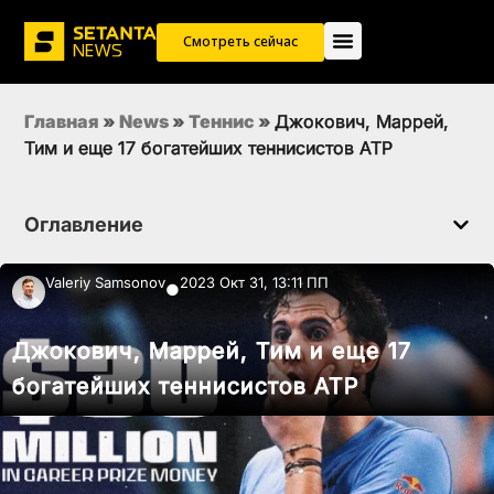
Смотреть сейчас
Главная
»
News
»
Теннис
»
Джокович, Маррей,
Тим и еще 17 богатейших теннисистов ATP
Оглавление
Valeriy Samsonov
2023 Окт 31, 13:11 ПП
●
Джокович, Маррей, Тим и еще 17
богатейших теннисистов ATP