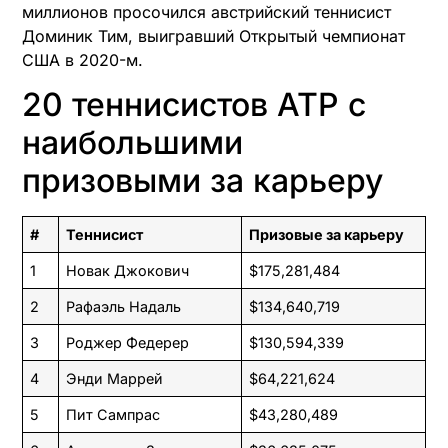
миллионов просочился австрийский теннисист
Доминик Тим, выигравший Открытый чемпионат
США в 2020-м.
20 теннисистов ATP c
наибольшими
призовыми за карьеру
#
Теннисист
Призовые за карьеру
1
Новак Джокович
$175,281,484
2
Рафаэль Надаль
$134,640,719
3
Роджер Федерер
$130,594,339
4
Энди Маррей
$64,221,624
5
Пит Сампрас
$43,280,489