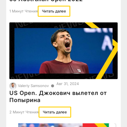
1 Минут Чтения
Читать далее
Авг 31, 2024
●
Valeriy Samsonov
US Open. Джокович вылетел от
Попырина
2 Минут Чтения
Читать далее