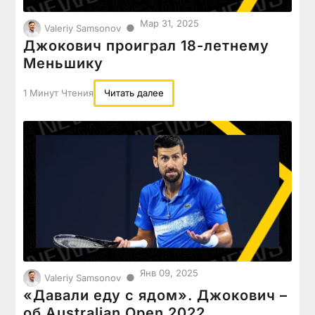
Мар 31, 2025
●
Valeriy Samsonov
Джокович проиграл 18-летнему
Меньшику
1 Минут Чтения
Читать далее
Янв 09, 2025
●
Valeriy Samsonov
«Давали еду с ядом». Джокович –
об Australian Open 2022