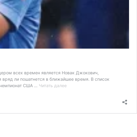
дером всех времен является Новак Джокович,
я вряд ли пошатнется в ближайшее время. В список
Джокович,
й чемпионат США …
Читать далее
Маррей,
Тим
и
еще
17
богатейших
теннисистов
ATP