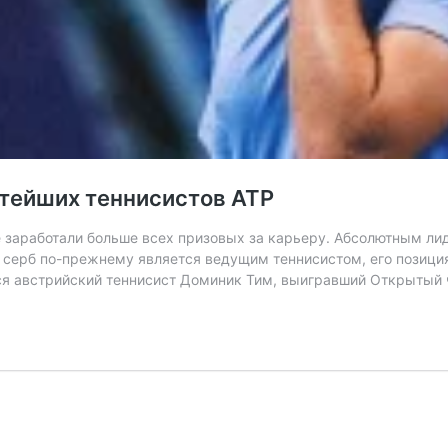
атейших теннисистов ATP
е заработали больше всех призовых за карьеру. Абсолютным ли
о серб по-прежнему является ведущим теннисистом, его позици
лся австрийский теннисист Доминик Тим, выигравший Открыты