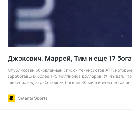
Джокович, Маррей, Тим и еще 17 бог
Опубликован обновленный список теннисистов ATP, которы
заработавший более 175 миллионов долларов. Учитывая, чт
теннисистов, заработавших больше 30 миллионов просочи
Setanta Sports