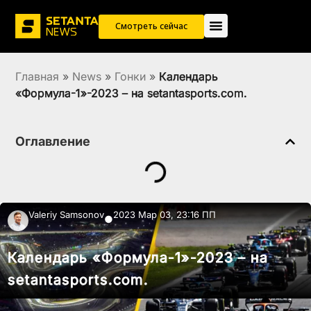
Смотреть сейчас
Главная
»
News
»
Гонки
»
Календарь
«Формула-1»-2023 – на setantasports.com.
Оглавление
Valeriy Samsonov
2023 Мар 03, 23:16 ПП
●
Календарь «Формула-1»-2023 – на
setantasports.com.