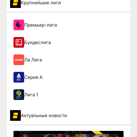
Крупнейшие лиги
Премьер-лига
Бундеслига
Ла Лига
Серия А
Лига 1
Актуальные новости