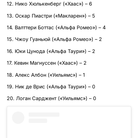
12. Нико Хюлькенберг («Хаас») – 6
13. Оскар Пиастри («Макларен») – 5
14. Валттери Боттас («Альфа Ромео») – 4
15. Чжоу Гуаньюй («Альфа Ромео») – 2
16. Юки Цунода («Альфа Таури») – 2
17. Кевин Магнуссен («Хаас») – 2
18. Алекс Албон («Уильямс») – 1
19. Ник де Врис («Альфа Таури») – 0
20. Логан Сарджент («Уильямс») – 0