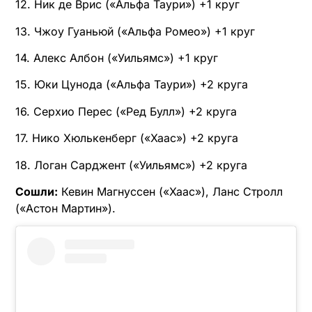
12. Ник де Врис («Альфа Таури») +1 круг
13. Чжоу Гуаньюй («Альфа Ромео») +1 круг
14. Алекс Албон («Уильямс») +1 круг
15. Юки Цунода («Альфа Таури») +2 круга
16. Серхио Перес («Ред Булл») +2 круга
17. Нико Хюлькенберг («Хаас») +2 круга
18. Логан Сарджент («Уильямс») +2 круга
Сошли:
Кевин Магнуссен («Хаас»), Ланс Стролл
(«Астон Мартин»).