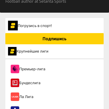
Football author at Setanta Sports
Погрузиcь в спорт!
Подпишись
Крупнейшие лиги
Премьер-лига
Бундеслига
Ла Лига