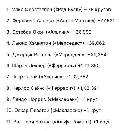
1. Макс Ферстаппен («Ред Булл») – 78 кругов
2. Фернандо Алонсо («Астон Мартин») +27,921
3. Эстебан Окон («Альпин») +36,990
4. Льюис Хэмилтон («Мерседес») +39,062
5. Джордж Расселл («Мерседес») +56,284
6. Шарль Леклер («Феррари») +1.01,890
7. Пьер Гасли («Альпин») +1.02,362
8. Карлос Сайнс («Феррари») +1,03,391
9. Ландо Норрис («Макларен») +1 круг
10. Оскар Пиастри («Макларен») +1 круг
11. Валттери Боттас («Альфа Ромео») +1 круг