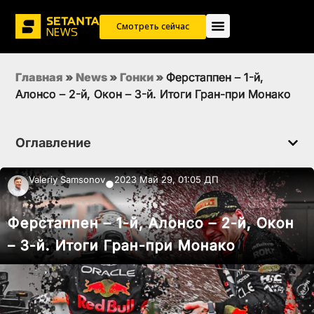
Смотреть сейчас
Главная
»
News
»
Гонки
»
Ферстаппен – 1-й,
Алонсо – 2-й, Окон – 3-й. Итоги Гран-при Монако
Оглавление
Valeriy Samsonov
2023 Май 29, 01:05 ДП
●
Ферстаппен – 1-й, Алонсо – 2-й, Окон
– 3-й. Итоги Гран-при Монако