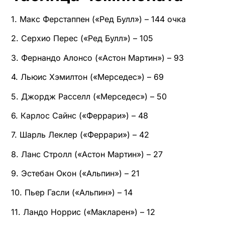
1. Макс Ферстаппен («Ред Булл») – 144 очка
2. Серхио Перес («Ред Булл») – 105
3. Фернандо Алонсо («Астон Мартин») – 93
4. Льюис Хэмилтон («Мерседес») – 69
5. Джордж Расселл («Мерседес») – 50
6. Карлос Сайнс («Феррари») – 48
7. Шарль Леклер («Феррари») – 42
8. Ланс Стролл («Астон Мартин») – 27
9. Эстебан Окон («Альпин») – 21
10. Пьер Гасли («Альпин») – 14
11. Ландо Норрис («Макларен») – 12