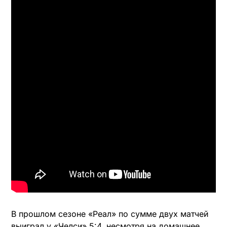
В прошлом сезоне «Реал» по сумме двух матчей
выиграл у «Челси» 5:4, несмотря на домашнее