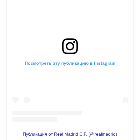
Посмотреть эту публикацию в Instagram
Публикация от Real Madrid C.F. (@realmadrid)