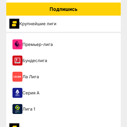
Подпишись
Крупнейшие лиги
Премьер-лига
Бундеслига
Ла Лига
Серия А
Лига 1