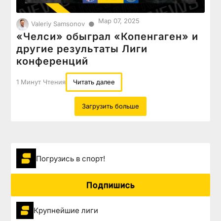
Мар 07, 2025
●
Valeriy Samsonov
«Челси» обыграл «Копенгаген» и
другие результаты Лиги
конференций
1 Минут Чтения
Читать далее
Загрузить больше
Погрузиcь в спорт!
Подпишись
Крупнейшие лиги