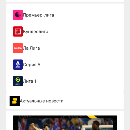
Премьер-лига
Бундеслига
Ла Лига
Серия А
Лига 1
Актуальные новости