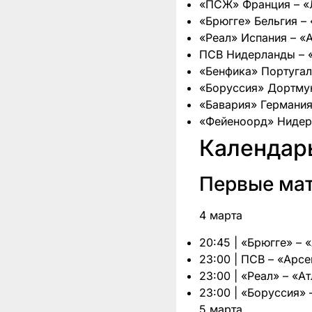
«ПСЖ» Франция – «
«Брюгге» Бельгия –
«Реал» Испания – «
ПСВ Нидерланды – 
«Бенфика» Португал
«Боруссия» Дортму
«Бавария» Германия
«Фейеноорд» Нидер
Календарь
Первые ма
4 марта
20:45 | «Брюгге» – 
23:00 | ПСВ – «Арс
23:00 | «Реал» – «А
23:00 | «Боруссия» 
5 марта