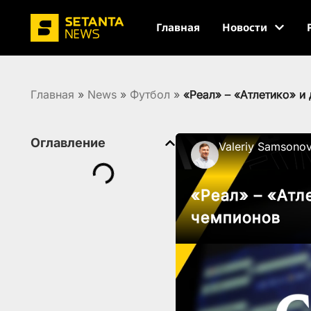
Главная
Новости
Главная
»
News
»
Футбол
»
«Реал» – «Атлетико» и
Оглавление
Valeriy Samsono
«Реал» – «Атл
чемпионов