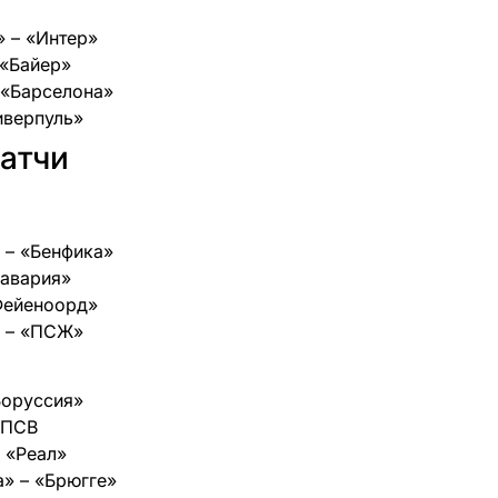
» – «Интер»
 «Байер»
– «Барселона»
иверпуль»
атчи
» – «Бенфика»
Бавария»
«Фейеноорд»
» – «ПСЖ»
Боруссия»
– ПСВ
– «Реал»
а» – «Брюгге»