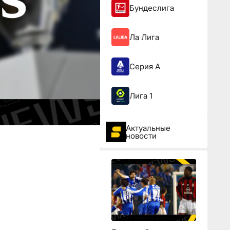
Бундеслига
Ла Лига
Серия А
Лига 1
Актуальные
новости