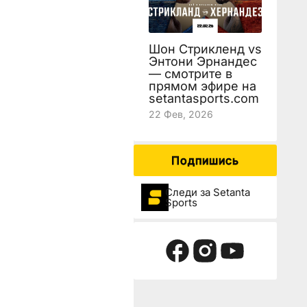
Шон Стрикленд vs
Энтони Эрнандес
— смотрите в
прямом эфире на
setantasports.com
22 Фев, 2026
Подпишись
Следи за Setanta
Sports