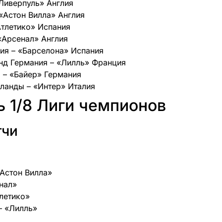
Ливерпуль» Англия
 «Астон Вилла» Англия
Атлетико» Испания
«Арсенал» Англия
ия – «Барселона» Испания
нд Германия – «Лилль» Франция
 – «Байер» Германия
ланды – «Интер» Италия
 1/8 Лиги чемпионов
тчи
«Астон Вилла»
енал»
тлетико»
– «Лилль»