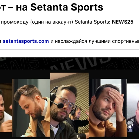
т – на Setanta Sports
промокоду (один на аккаунт) Setanta Sports:
NEWS25
–
а
setantasports.com
и наслаждайся лучшими спортивны