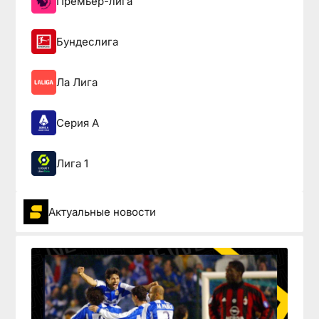
Премьер-лига
Бундеслига
Ла Лига
Серия А
Лига 1
Актуальные новости