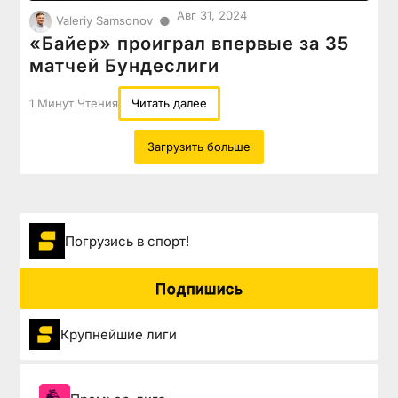
Авг 31, 2024
●
Valeriy Samsonov
«Байер» проиграл впервые за 35
матчей Бундеслиги
1 Минут Чтения
Читать далее
Загрузить больше
Погрузиcь в спорт!
Подпишись
Крупнейшие лиги