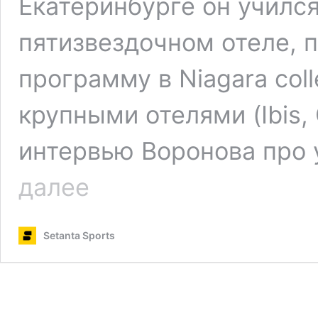
Екатеринбурге он учился
пятизвездочном отеле, 
программу в Niagara col
крупными отелями (Ibis, 
интервью Воронова про 
Учился
далее
возле
Ниагарского
водопада,
Setanta Sports
запускает
отели
в
Тбилиси,
комментирует
Англию