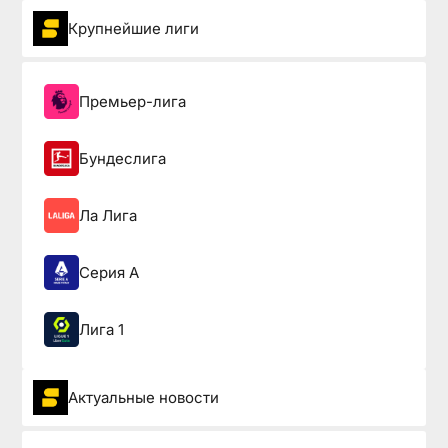
Крупнейшие лиги
Премьер-лига
Бундеслига
Ла Лига
Серия А
Лига 1
Актуальные новости