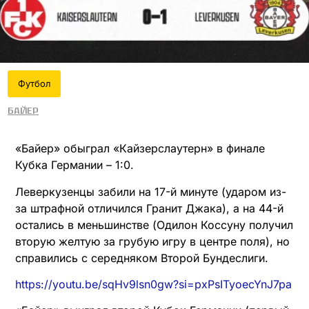
Футбол
Байер
«Байер» обыграл «Кайзерслаутерн» в финале
Кубка Германии – 1:0.
Леверкузенцы забили на 17-й минуте (ударом из-
за штрафной отличился Гранит Джака), а на 44-й
остались в меньшинстве (Одилон Коссуну получил
вторую желтую за грубую игру в центре поля), но
справились с середняком Второй Бундеслиги.
https://youtu.be/sqHv9lsn0gw?si=pxPsITyoecYnJ7pa