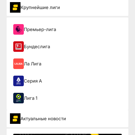
Крупнейшие лиги
Премьер-лига
Бундеслига
Ла Лига
Серия А
Лига 1
Актуальные новости