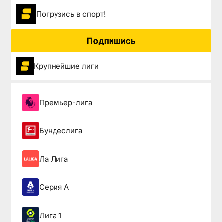
Погрузиcь в спорт!
Подпишись
Крупнейшие лиги
Премьер-лига
Бундеслига
Ла Лига
Серия А
Лига 1