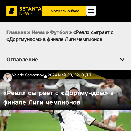
Смотреть сейчас
Главная
»
News
»
Футбол
»
«Реал» сыграет с
«Дортмундом» в финале Лиги чемпионов
Оглавление
Valeriy Samsonov
2024 Май 09, 02:19 ДП
●
«Реал» сыграет с «Дортмундом» в
финале Лиги чемпионов