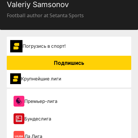
Valeriy Samsonov
Football author at Setanta Sports
Погрузиcь в спорт!
Подпишись
Крупнейшие лиги
Премьер-лига
Бундеслига
Ла Лига