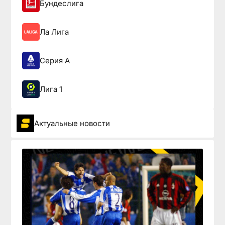
Бундеслига
Ла Лига
Серия А
Лига 1
Актуальные новости