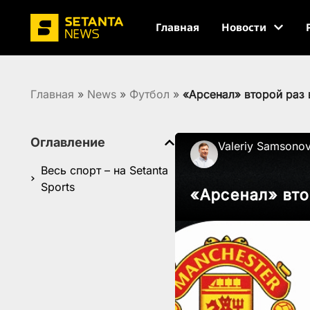
Главная
Новости
Главная
»
News
»
Футбол
»
«Арсенал» второй раз
Оглавление
Valeriy Samsono
Весь спорт – на Setanta
Sports
«Арсенал» вт