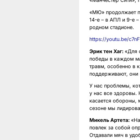
«Манчестер Сити», 
«МЮ» продолжает пе
14-е – в АПЛ и 9-е
родном стадионе.
https://youtu.be/c
Эрик тен Хаг:
«Для 
победы в каждом ма
травм, особенно в к
поддерживают, они 
У нас проблемы, ко
у нас все здоровы.
касается обороны, 
сезоне мы лидирова
Микель Артета:
«На
повлек за собой оп
Отдавали мяч в удо