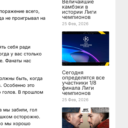
Величайшие
камбэки в
поражение всего,
истории Лиги
чемпионов
да не проигрывал на
25 Фев, 2026
ть себя ради
гда у вас столько
е. Фанаты нас
Сегодня
определятся все
должны быть, когда
участники 1/8
в. Особенно это
финала Лиги
о голов. В прошлом
чемпионов
25 Фев, 2026
а мы забили, гол
ишком осторожно.
 Но мы хорошо