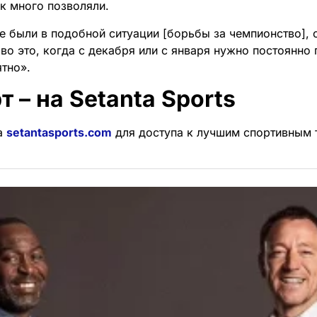
ак много позволяли.
е были в подобной ситуации [борьбы за чемпионство], о
ово это, когда с декабря или с января нужно постоянно 
ятно».
т – на Setanta Sports
а
setantasports.com
для доступа к лучшим спортивным 