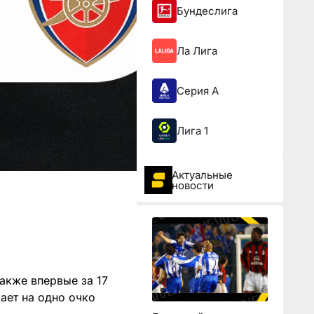
Бундеслига
Ла Лига
Серия А
Лига 1
Актуальные
новости
акже впервые за 17
ает на одно очко