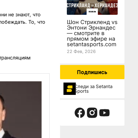
ни не знают, что
побеждать. То, что
Шон Стрикленд vs
Энтони Эрнандес
— смотрите в
прямом эфире на
setantasports.com
22 Фев, 2026
трансляциям
Подпишись
Следи за Setanta
Sports