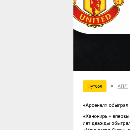
АПЛ
Футбол
«Арсенал» обыграл 
«Канониры» впервые
лет дважды обыграл