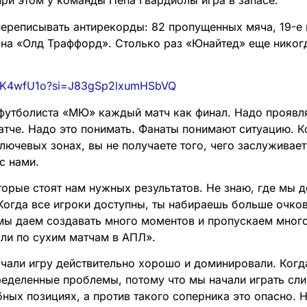
при этом у команды Пепа Гвардиолы игра в запасе.
реписывать антирекорды: 82 пропущенных мяча, 19-е 
 – на «Олд Траффорд». Столько раз «Юнайтед» еще никог
7nFK4wfU1o?si=J83gSp2lxumHSbVQ
футболиста «МЮ» каждый матч как финал. Надо проявля
тче. Надо это понимать. Фанаты понимают ситуацию. Ко
лючевых зонах, вы не получаете того, чего заслуживает
с нами.
торые стоят нам нужных результатов. Не знаю, где мы 
 Когда все игроки доступны, ты набираешь больше очко
мы даем создавать много моментов и пропускаем мног
ли по сухим матчам в АПЛ».
чали игру действительно хорошо и доминировали. Когд
ределенные проблемы, потому что мы начали играть сл
бных позициях, а против такого соперника это опасно.