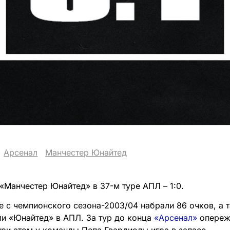
Арсенал
Манчестер Юнайтед
«Манчестер Юнайтед» в 37-м туре АПЛ – 1:0.
 с чемпионского сезона-2003/04 набрали 86 очков, а т
и «Юнайтед» в АПЛ. За тур до конца
«Арсенал»
опереж